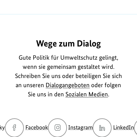
A1439
Wege zum Dialog
Gute Politik für Umweltschutz gelingt,
wenn sie gemeinsam gestaltet wird.
Schreiben Sie uns oder beteiligen Sie sich
an unseren
Dialogangeboten
oder folgen
Sie uns in den
Sozialen Medien
.
zur
zur
zur
z
ky
Facebook
Instagram
LinkedIn
Bluesky-
Facebook-
Instagram-
L