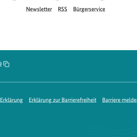
Seite
Seite
Seite
S
Newsletter
RSS
Bürgerservice
des
des
des
d
BMUKN
BMUKN
BMUKN
9
Erklärung
Erklärung zur Barrierefreiheit
Barriere melde