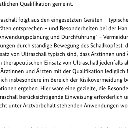
ztlichen Qualifikation gemeint.
raschall folgt aus den eingesetzten Geräten – typisch
räten entsprechen – und Besonderheiten bei der Ha
 "Anwendungsplanung und Durchführung" – Vermeidu
ngen durch ständige Bewegung des Schallkopfes), di
atz von Ultraschall typisch sind, dass Ärztinnen und 
n therapeutischen Einsatz von Ultraschall jedenfalls a
 Ärztinnen und Ärzten mit der Qualifikation lediglich
sich insbesondere im Bereich der Risikovermeidung 
uationen ergeben. Hier wäre eine gezielte, die Besond
raschall berücksichtigende Einweisung erforderlich u
nicht unter Arztvorbehalt stehenden Anwendungen wo