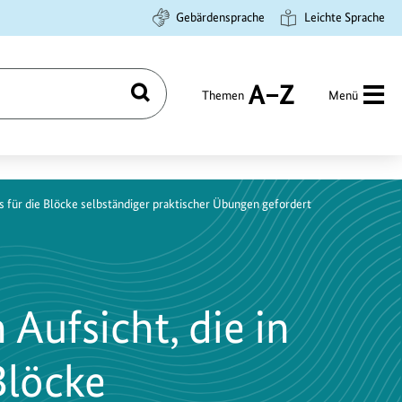
Gebärdensprache
Leichte Sprache
Themen
Menü
Suchen
A
bis
Z
ils für die Blöcke selbständiger praktischer Übungen gefordert
 Aufsicht, die in
Blöcke