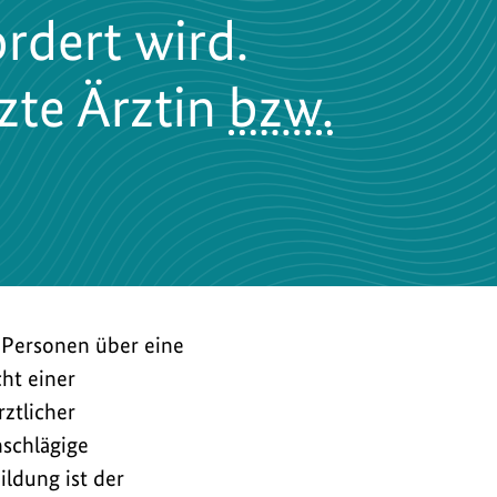
rdert wird.
zte Ärztin
bzw.
n Personen über eine
cht einer
ztlicher
nschlägige
ldung ist der