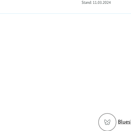
Stand:
11.03.2024
https://www.bundesumweltministerium.de/F
Social
Blues
Media