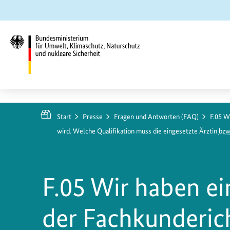
Zum
Zur
Zur
Hauptinhalt
Suche
Hauptnavigation
springen
springen
springen
Bundesministerium
für
Umwelt,
Start
Presse
Fragen und Antworten (FAQ)
F.05 W
Klimaschutz,
wird. Welche Qualifikation muss die eingesetzte Ärztin
bzw
Naturschutz
und
nukleare
F.05 Wir haben ein
Sicherheit
der Fachkundericht