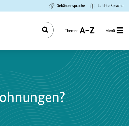
Gebärdensprache
Leichte Sprache
Themen
Menü
Suchen
A
bis
Z
 Wohnungen?