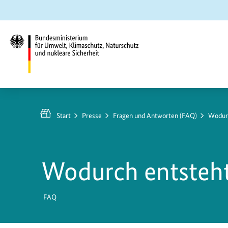
Zum
Zur
Zur
Hauptinhalt
Suche
Hauptnavigation
springen
springen
springen
Bundesministerium
für
Umwelt,
Start
Presse
Fragen und Antworten (FAQ)
Wodurc
Klimaschutz,
Naturschutz
und
Wodurch entsteht
nukleare
Sicherheit
FAQ