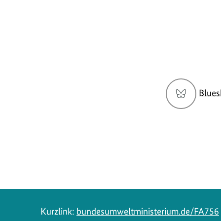
Social
Blues
Media
Navigation
Kurzlink:
bundesumweltministerium.de/FA756