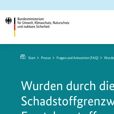
Zum
Zur
Zur
Hauptinhalt
Suche
Hauptnavigation
springen
springen
springen
Bundesministerium
für
Umwelt,
Start
Presse
Fragen und Antworten (FAQ)
Wurden
Klimaschutz,
Naturschutz
und
Wurden durch die
nukleare
Sicherheit
Schadstoffgrenzw