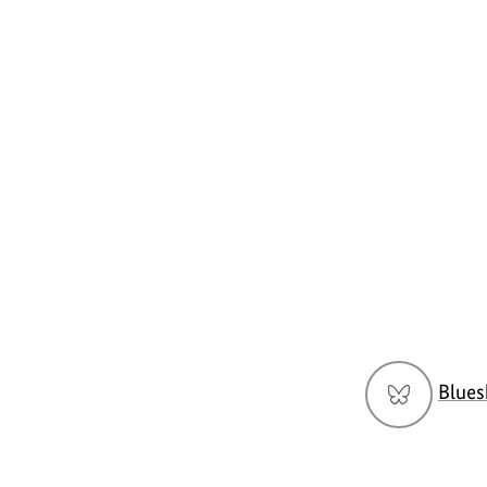
https://www.bundesumweltministerium.de/F
Social
Blues
Media
Navigation