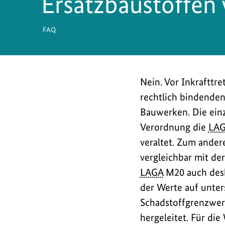
Ersatzbaustoffen 
FAQ
Nein. Vor Inkrafttr
rechtlich bindende
Bauwerken. Die einz
Verordnung die
LA
veraltet. Zum ander
vergleichbar mit de
LAGA
M20 auch desha
der Werte auf unter
Schadstoffgrenzwert
hergeleitet. Für die