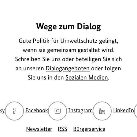
A2156
Wege zum Dialog
Gute Politik für Umweltschutz gelingt,
wenn sie gemeinsam gestaltet wird.
Schreiben Sie uns oder beteiligen Sie sich
an unseren
Dialogangeboten
oder folgen
Sie uns in den
Sozialen Medien
.
zur
zur
zur
z
ky
Facebook
Instagram
LinkedIn
Bluesky-
Facebook-
Instagram-
L
Seite
Seite
Seite
S
Newsletter
RSS
Bürgerservice
des
des
des
d