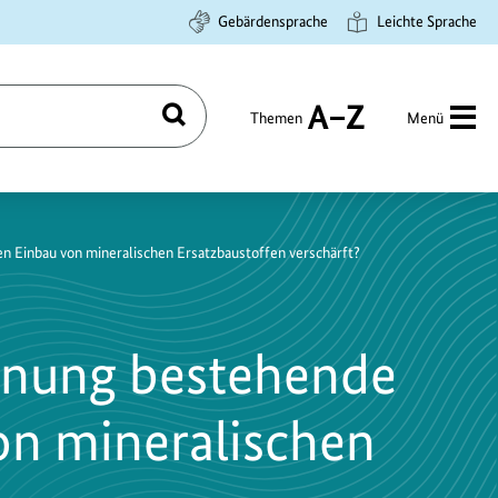
Gebärdensprache
Leichte Sprache
Themen
Menü
Suchen
A
bis
Z
 Einbau von mineralischen Ersatzbaustoffen verschärft?
dnung bestehende
on mineralischen