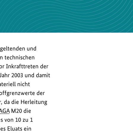
t geltenden und
in technischen
r Inkrafttreten der
 Jahr 2003 und damit
eriell nicht
toffgrenzwerte der
, da die Herleitung
AGA
M20 die
s von 10 zu 1
es Eluats ein