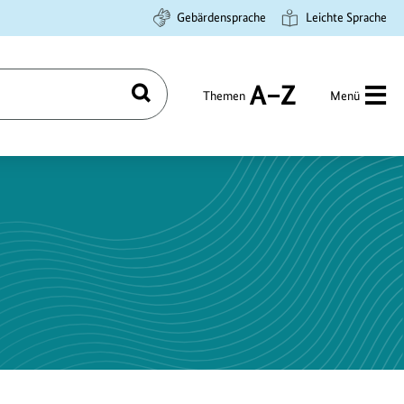
Gebärdensprache
Leichte Sprache
Themen
Menü
Suchen
A
bis
Z