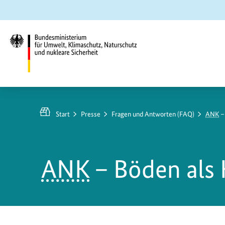
Zum
Zur
Zur
Hauptinhalt
Suche
Hauptnavigation
springen
springen
springen
Bundesministerium
für
Umwelt,
Start
Presse
Fragen und Antworten (FAQ)
ANK
–
Klimaschutz,
Naturschutz
und
ANK
– Böden als 
nukleare
Sicherheit