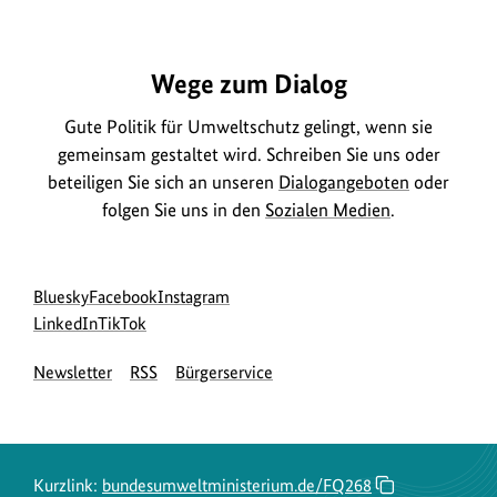
https://www.bundesumweltministerium.de/FQ268
Wege zum Dialog
Gute Politik für Umweltschutz gelingt, wenn sie
gemeinsam gestaltet wird. Schreiben Sie uns oder
beteiligen Sie sich an unseren
Dialogangeboten
oder
folgen Sie uns in den
Sozialen Medien
.
Social
zur
zur
zur
Bluesky
Facebook
Instagram
Media
Bluesky-
zur
zur
Facebook-
Instagram-
LinkedIn
TikTok
Navigation
Seite
LinkedIn-
TikTok-
Seite
Seite
Newsletter
RSS
Bürgerservice
des
Seite
Seite
des
des
BMUKN
des
des
BMUKN
BMUKN
BMUKN
BMUKN
Kurzlink:
bundesumweltministerium.de/FQ268