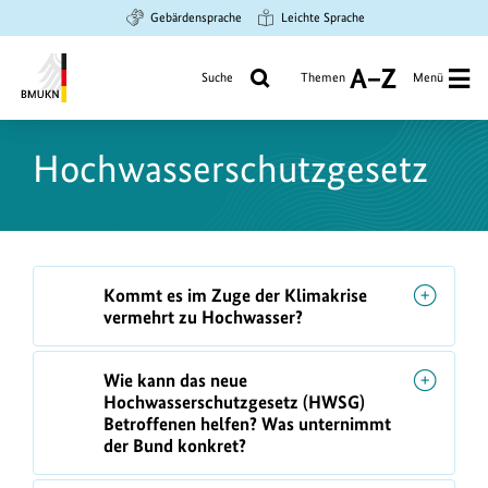
Zum
Zur
Zur
Gebärdensprache
Leichte Sprache
Hauptinhalt
Suche
Hauptnavigation
springen
springen
springen
Suche
Themen
Menü
A
bis
Bundesministerium
Z
für
Hochwasserschutzgesetz
Umwelt,
Klimaschutz,
Naturschutz
und
nukleare
F
Kommt es im Zuge der Klimakrise
Sicherheit
A
vermehrt zu Hochwasser?
Q
s
Wie kann das neue
Hochwasserschutzgesetz (HWSG)
Betroffenen helfen? Was unternimmt
der Bund konkret?