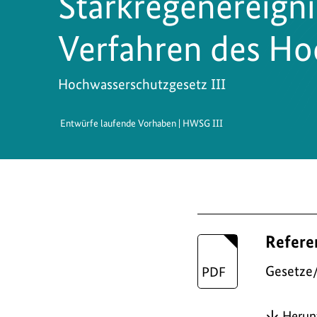
Starkregenereign
Verfahren des Ho
Hochwasserschutzgesetz III
Entwürfe laufende Vorhaben | HWSG III
D
Refere
o
w
Gesetze
n
Herun