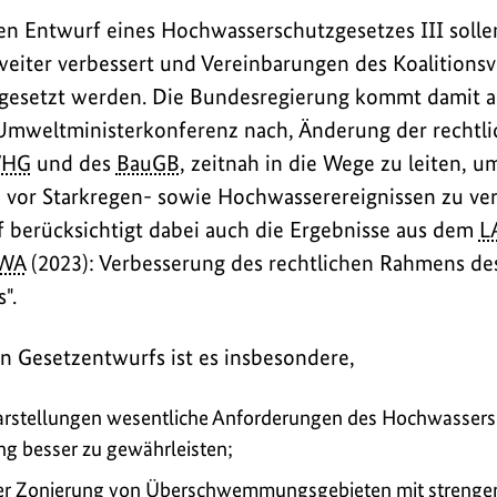
n Entwurf eines Hochwasserschutzgesetzes III solle
iter verbessert und Vereinbarungen des Koalitionsv
esetzt werden. Die Bundesregierung kommt damit a
 Umweltministerkonferenz nach, Änderung der rechtl
HG
und des
BauGB
, zeitnah in die Wege zu leiten, u
 vor Starkregen- sowie Hochwasserereignissen zu ve
 berücksichtigt dabei auch die Ergebnisse aus dem
L
WA
(2023): Verbesserung des rechtlichen Rahmens de
".
en Gesetzentwurfs ist es insbesondere,
arstellungen wesentliche Anforderungen des Hochwassers
ng besser zu gewährleisten;
ner Zonierung von Überschwemmungsgebieten mit strenger