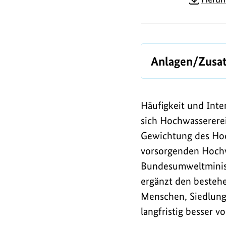
l
o
a
d
Anlagen/Zusa
s
/
Häufigkeit und Int
L
sich Hochwassererei
i
Gewichtung des Hoc
n
vorsorgenden Hochwa
k
Bundesumweltminist
s
ergänzt den bestehe
Menschen, Siedlunge
langfristig besser 