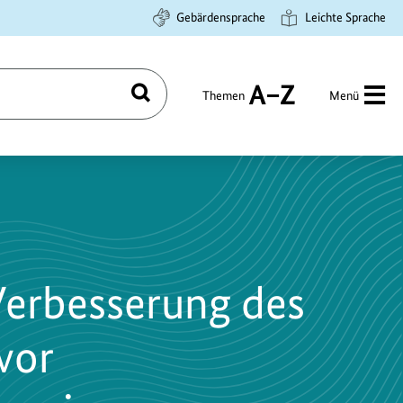
Gebärdensprache
Leichte Sprache
Themen
Menü
Suchen
A
bis
Z
Verbesserung des
vor