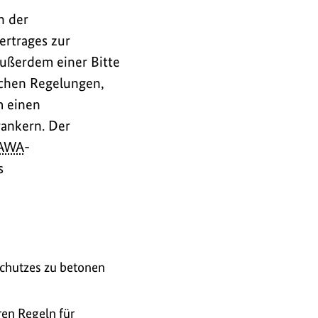
n der
ertrages zur
ußerdem einer Bitte
ichen Regelungen,
m einen
rankern. Der
AWA
-
s
chutzes zu betonen
en Regeln für