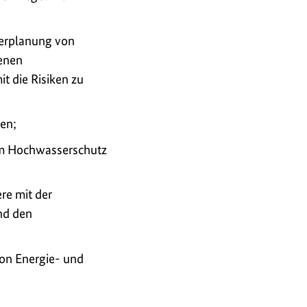
berplanung von
senen
 die Risiken zu
en;
um Hochwasserschutz
re mit der
nd den
on Energie- und