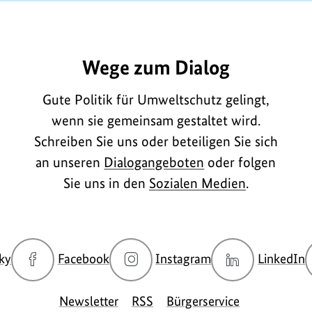
o
E1053
m
Wege zum Dialog
a
Gute Politik für Umweltschutz gelingt,
wenn sie gemeinsam gestaltet wird.
Schreiben Sie uns oder beteiligen Sie sich
o
an unseren
Dialogangeboten
oder folgen
n
Sie uns in den
Sozialen Medien
.
e
n
z
zur
zur
zur
z
ky
Facebook
Instagram
LinkedIn
u
Bluesky-
Facebook-
Instagram-
L
Seite
Seite
Seite
S
m
Newsletter
RSS
Bürgerservice
des
des
des
d