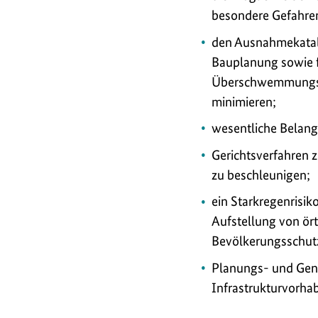
besondere Gefahren
den Ausnahmekatalo
Bauplanung sowie f
Überschwemmungsge
minimieren;
wesentliche Belang
Gerichtsverfahren
zu beschleunigen;
ein Starkregenrisi
Aufstellung von ör
Bevölkerungsschutz
Planungs- und Gene
Infrastrukturvorha