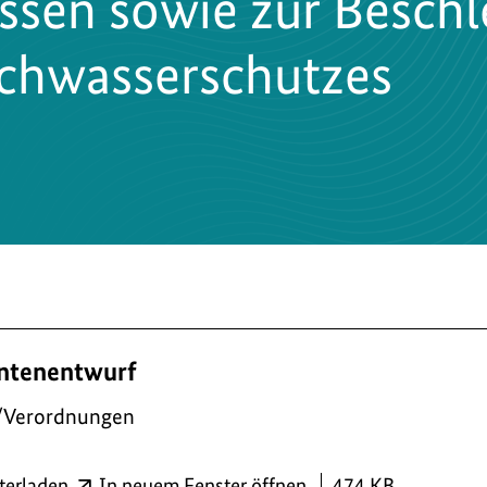
issen sowie zur Besch
chwasserschutzes
ntenentwurf
/Verordnungen
PDF
terladen
In neuem Fenster öffnen
474 KB