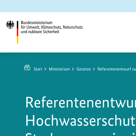
Zum
Zur
Zur
Hauptinhalt
Suche
Hauptnavigation
springen
springen
springen
Bundesministerium
für
Umwelt,
Start
Ministerium
Gesetze
Referentenentwurf z
Klimaschutz,
Naturschutz
und
Referentenentwur
nukleare
Sicherheit
Hochwasserschutz