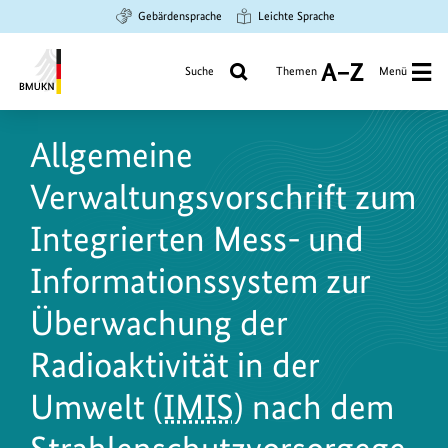
Zum
Zur
Zur
Gebärdensprache
Leichte Sprache
Hauptinhalt
Suche
Hauptnavigation
springen
springen
springen
Suche
Themen
Menü
A
bis
Bundesministerium
Z
für
Allgemeine
Umwelt,
Klimaschutz,
Verwaltungsvorschrift zum
Naturschutz
und
Integrierten Mess- und
nukleare
Informationssystem zur
Sicherheit
Überwachung der
Radioaktivität in der
Umwelt (
IMIS
) nach dem