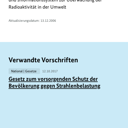
/
Radioaktivität in der Umwelt
L
i
Aktualisierungsdatum: 13.12.2006
n
k
s
Verwandte Vorschriften
National | Gesetze
12.10.2017
Gesetz zum vorsorgenden Schutz der
Bevölkerung gegen Strahlenbelastung