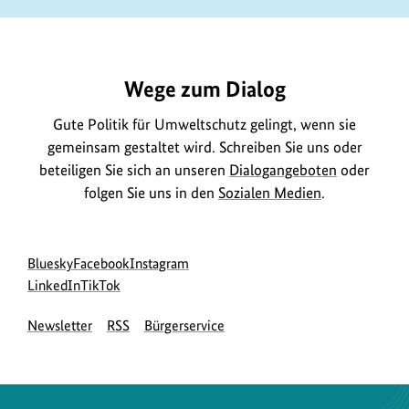
https://www.bundesumweltministerium.de/GE90
Wege zum Dialog
Gute Politik für Umweltschutz gelingt, wenn sie
gemeinsam gestaltet wird. Schreiben Sie uns oder
beteiligen Sie sich an unseren
Dialogangeboten
oder
folgen Sie uns in den
Sozialen Medien
.
Social
zur
zur
zur
Bluesky
Facebook
Instagram
Media
Bluesky-
zur
zur
Facebook-
Instagram-
LinkedIn
TikTok
Navigation
Seite
LinkedIn-
TikTok-
Seite
Seite
Newsletter
RSS
Bürgerservice
des
Seite
Seite
des
des
BMUKN
des
des
BMUKN
BMUKN
BMUKN
BMUKN