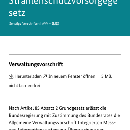
Strahlenschutzvorsorgege
setz
Sonstige Vorschriften | AVV –
IMIS
D
Verwaltungsvorschrift
o
w
PDF
Herunterladen
In neuem Fenster öffnen
5 MB,
n
nicht barrierefrei
l
o
a
Nach Artikel 85 Absatz 2 Grundgesetz erlässt die
Bundesregierung mit Zustimmung des Bundesrates die
d
Allgemeine Verwaltungsvorschrift Integrierten Mess-
s
und Informationssystem zur Überwachung der