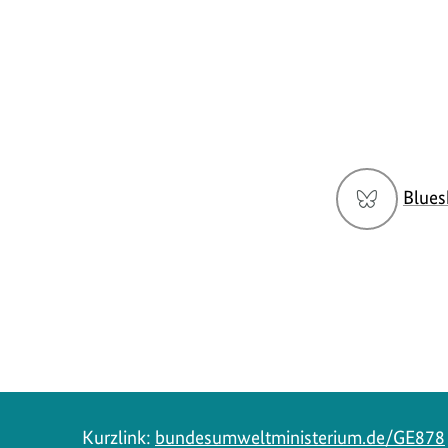
Social
Blues
Media
Navigation
Kurzlink:
bundesumweltministerium.de/GE878