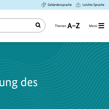
Gebärdensprache
Leichte Sprache
Themen
Menü
Suchen
A
bis
Z
rung des