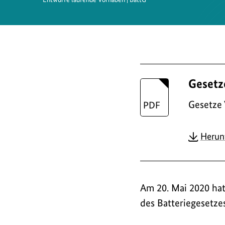
D
Gesetz
o
w
Gesetze
n
Herun
l
o
a
Am 20. Mai 2020 hat
d
des Batteriegesetze
s