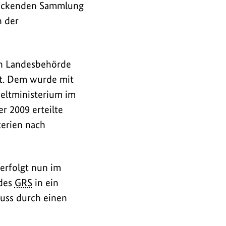
endeckenden Sammlung
n der
en Landesbehörde
gt. Dem wurde mit
eltministerium im
 2009 erteilte
terien nach
erfolgt nun im
 des
GRS
in ein
uss durch einen