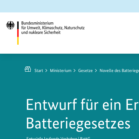
Zum
Zur
Zur
Hauptinhalt
Suche
Hauptnavigation
springen
springen
springen
Bundesministerium
für
Umwelt,
Start
Ministerium
Gesetze
Novelle des Batterieg
Klimaschutz,
Naturschutz
und
Entwurf für ein E
nukleare
Sicherheit
Batteriegesetzes
Entwürfe laufende Vorhaben | BattG