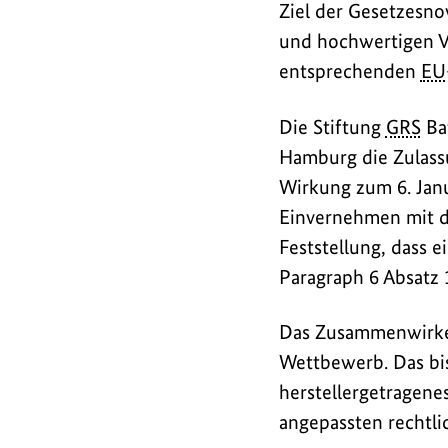
/
Ziel der Gesetzesno
L
und hochwertigen V
entsprechenden
EU
i
n
Die Stiftung
GRS
Bat
k
Hamburg die Zulass
s
Wirkung zum 6. Jan
Einvernehmen mit d
Feststellung, dass
Paragraph 6 Absatz 1
Das Zusammenwirken
Wettbewerb. Das bis
herstellergetragen
angepassten rechtli