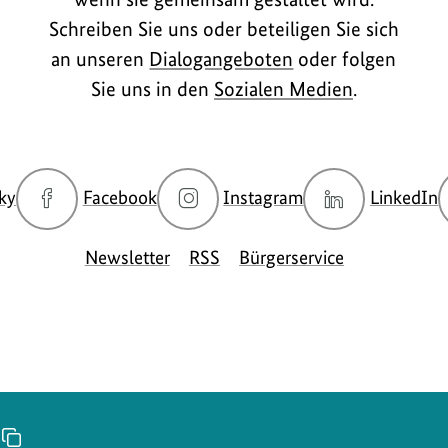
Schreiben Sie uns oder beteiligen Sie sich
an unseren
Dialogangeboten
oder folgen
Sie uns in den
Sozialen Medien
.
zur
zur
zur
z
ky
Facebook
Instagram
LinkedIn
Bluesky-
Facebook-
Instagram-
L
Seite
Seite
Seite
S
Newsletter
RSS
Bürgerservice
des
des
des
d
BMUKN
BMUKN
BMUKN