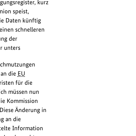
gungsregister, kurz
nion speist,
ie Daten künftig
einen schnelleren
ung der
r unters
rschmutzungen
 an die
EU
sten für die
lich müssen nun
 die Kommission
 Diese Änderung in
g an die
telte Information