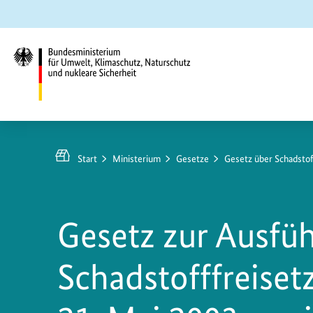
Zum
Zur
Zur
Hauptinhalt
Suche
Hauptnavigation
springen
springen
springen
Bundesministerium
für
Umwelt,
Start
Ministerium
Gesetze
Gesetz über Schadstof
Klimaschutz,
Naturschutz
und
Gesetz zur Ausfüh
nukleare
Sicherheit
Schadstofffreiset