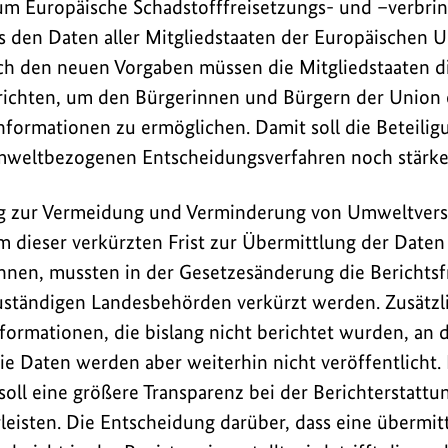
um Europäische Schadstofffreisetzungs- und –verbrin
Fenster:
ei
s den Daten aller Mitgliedstaaten der Europäischen U
PRTR
uris
Änderungsgesetz
ch den neuen Vorgaben müssen die Mitgliedstaaten d
beim
ichten, um den Bürgerinnen und Bürgern der Union 
Bundesgesetzblatt
ormationen zu ermöglichen. Damit soll die Beteilig
umweltbezogenen Entscheidungsverfahren noch stärke
rag zur Vermeidung und Verminderung von Umweltve
m dieser verkürzten Frist zur Übermittlung der Daten
en, mussten in der Gesetzesänderung die Berichtsfri
zuständigen Landesbehörden verkürzt werden. Zusätz
nformationen, die bislang nicht berichtet wurden, an
ie Daten werden aber weiterhin nicht veröffentlicht.
oll eine größere Transparenz bei der Berichterstattun
isten. Die Entscheidung darüber, dass eine übermit