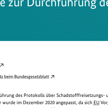
ie zur Durchführung 
6
xterner
ink
externer
z beim Bundesgesetzblatt
ffnet
Link
n
öffnet
neuem
ührung des Protokolls über Schadstofffreisetzungs- 
in
enster:
er wurde im Dezember 2020 angepasst, da sich
EU
Vor
neuem
esetzestext