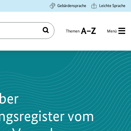
Gebärdensprache
Leichte Sprache
Themen
Menü
Suchen
A
bis
Z
ber
ungsregister vom