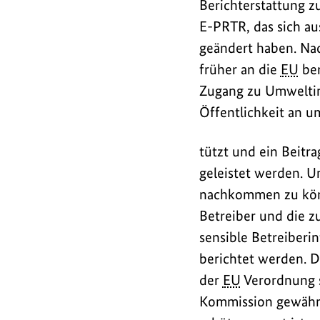
Berichterstattung z
b
a
E-PRTR, das sich au
j
d
geändert haben. Na
s
früher an die
EU
ber
/
Zugang zu Umweltinf
Öffentlichkeit an 
L
i
tützt und ein Beit
n
geleistet werden. U
k
nachkommen zu könn
s
Betreiber und die 
sensible Betreiberi
berichtet werden. D
der
EU
Verordnung s
Kommission gewährle