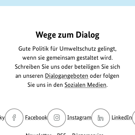
E113
Wege zum Dialog
Gute Politik für Umweltschutz gelingt,
wenn sie gemeinsam gestaltet wird.
Schreiben Sie uns oder beteiligen Sie sich
an unseren
Dialogangeboten
oder folgen
Sie uns in den
Sozialen Medien
.
zur
zur
zur
z
ky
Facebook
Instagram
LinkedIn
Bluesky-
Facebook-
Instagram-
L
Seite
Seite
Seite
S