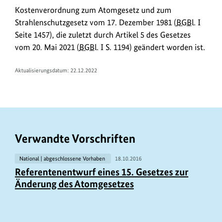
w
öffnet
Kostenverordnung zum Atomgesetz und zum
in
n
Strahlenschutzgesetz vom 17. Dezember 1981 (
BGBl.
I
neuem
l
Seite 1457), die zuletzt durch Artikel 5 des Gesetzes
Fenster:
o
vom 20. Mai 2021 (
BGBl.
I S. 1194) geändert worden ist.
Verordnungstext
a
bei
Aktualisierungsdatum: 22.12.2022
JURIS
d
s
/
L
i
Verwandte Vorschriften
n
k
National | abgeschlossene Vorhaben
18.10.2016
Referentenentwurf eines 15. Gesetzes zur
s
Änderung des Atomgesetzes