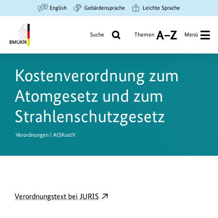
Zum
Zur
Zur
English
Gebärdensprache
Leichte Sprache
Hauptinhalt
Suche
Hauptnavigation
springen
springen
springen
Suche
Themen
Menü
A
bis
Bundesministerium
Z
für
Kostenverordnung zum
Umwelt,
Klimaschutz,
Atomgesetz und zum
Naturschutz
und
Strahlenschutzgesetz
nukleare
Sicherheit
Verordnungen | AtSKostV
D
externer
Verordnungstext bei JURIS
o
Link