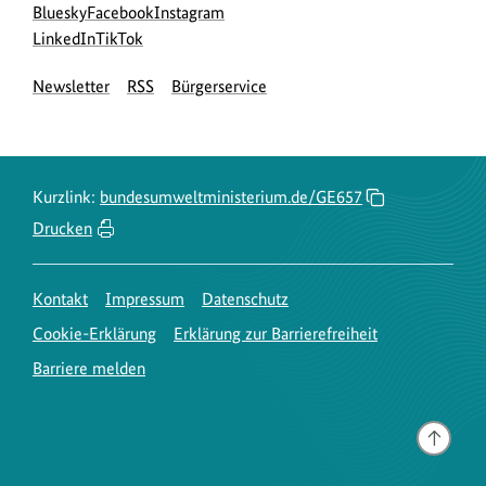
Social
zur
zur
zur
Bluesky
Facebook
Instagram
Media
Bluesky-
zur
zur
Facebook-
Instagram-
LinkedIn
TikTok
Navigation
Seite
LinkedIn-
TikTok-
Seite
Seite
Newsletter
RSS
Bürgerservice
des
Seite
Seite
des
des
BMUKN
des
des
BMUKN
BMUKN
BMUKN
BMUKN
Kurzlink:
bundesumweltministerium.de/GE657
Drucken
Kontakt
Impressum
Datenschutz
Cookie-Erklärung
Erklärung zur Barrierefreiheit
Barriere melden
Gehe
nach
oben