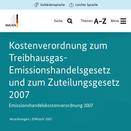
Zum
Zur
Zur
Gebärdensprache
Leichte Sprache
Hauptinhalt
Suche
Hauptnavigation
springen
springen
springen
Suche
Themen
Menü
A
bis
Bundesministerium
Z
für
Kostenverordnung zum
Umwelt,
Klimaschutz,
Treibhausgas-
Naturschutz
und
Emissionshandelsgesetz
nukleare
und zum Zuteilungsgesetz
Sicherheit
2007
Emissionshandelskostenverordnung 2007
Verordnungen | EHKostV 2007