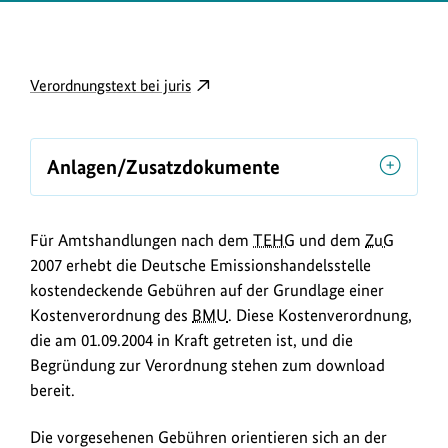
D
externer
Verordnungstext bei juris
o
Link
w
öffnet
in
n
Anlagen/Zusatzdokumente
neuem
l
Fenster:
o
Verordnungstext
Für Amtshandlungen nach dem
TEHG
und dem
ZuG
a
bei
2007 erhebt die Deutsche Emissionshandelsstelle
juris
d
kostendeckende Gebühren auf der Grundlage einer
s
Kostenverordnung des
BMU
. Diese Kostenverordnung,
/
die am 01.09.2004 in Kraft getreten ist, und die
L
Begründung zur Verordnung stehen zum download
bereit.
i
n
Die vorgesehenen Gebühren orientieren sich an der