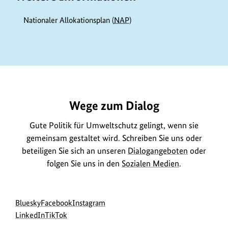
Nationaler Allokationsplan (
NAP
)
https://www.bundesumweltministerium.de/GE54
Wege zum Dialog
Gute Politik für Umweltschutz gelingt, wenn sie
gemeinsam gestaltet wird. Schreiben Sie uns oder
beteiligen Sie sich an unseren
Dialogangeboten
oder
folgen Sie uns in den
Sozialen Medien
.
Social
zur
zur
zur
Bluesky
Facebook
Instagram
Media
Bluesky-
zur
zur
Facebook-
Instagram-
LinkedIn
TikTok
Navigation
Seite
LinkedIn-
TikTok-
Seite
Seite