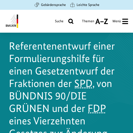
Zum
Zur
Zur
Gebärdensprache
Leichte Sprache
Hauptinhalt
Suche
Hauptnavigation
springen
springen
springen
Suche
Themen
Menü
A
bis
Bundesministerium
Z
für
Referentenentwurf einer
Umwelt,
Klimaschutz,
Formulierungshilfe für
Naturschutz
und
einen Gesetzentwurf der
nukleare
Fraktionen der
SPD
, von
Sicherheit
BÜNDNIS 90/DIE
GRÜNEN und der
FDP
eines Vierzehnten