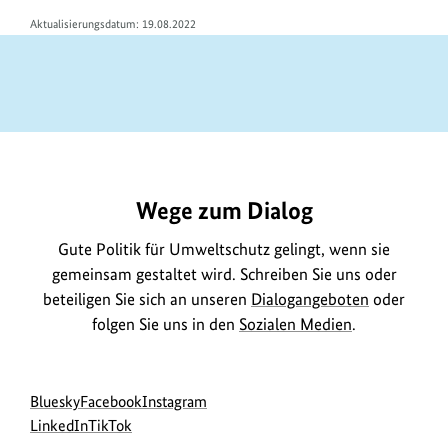
Aktualisierungsdatum: 19.08.2022
https://www.bundesumweltministerium.de/GE986
Wege zum Dialog
Gute Politik für Umweltschutz gelingt, wenn sie
gemeinsam gestaltet wird. Schreiben Sie uns oder
beteiligen Sie sich an unseren
Dialogangeboten
oder
folgen Sie uns in den
Sozialen Medien
.
Social
zur
zur
zur
Bluesky
Facebook
Instagram
Media
Bluesky-
zur
zur
Facebook-
Instagram-
LinkedIn
TikTok