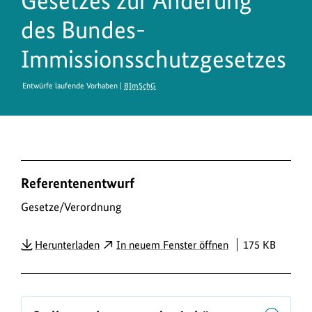
Gesetzes zur Änderung
des Bundes-
Immissionsschutzgesetzes
Entwürfe laufende Vorhaben |
BImSchG
D
Referentenentwurf
o
w
Gesetze/Verordnung
n
PDF
Herunterladen
In neuem Fenster öffnen
175 KB
l
o
a
d