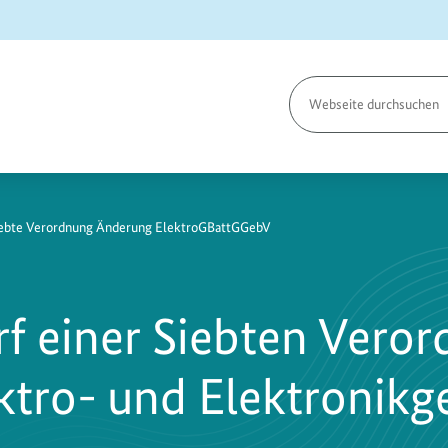
Seite
durchsuchen
iebte Verordnung Änderung ElektroGBattGGebV
f einer Siebten Veror
ktro- und Elektronikg