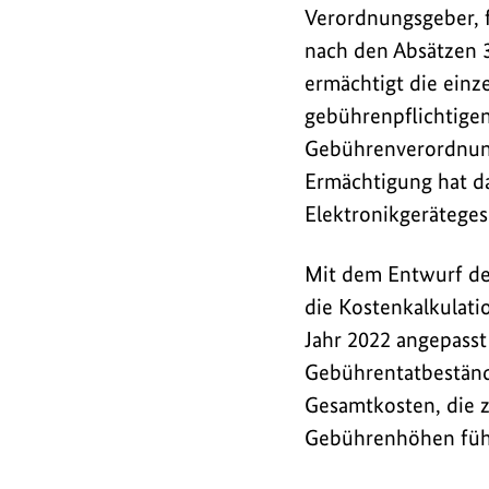
d
Verordnungsgeber, 
s
nach den Absätzen 3
/
ermächtigt die einz
L
gebührenpflichtige
i
Gebührenverordnung
Ermächtigung hat d
n
Elektronikgerätege
k
s
Mit dem Entwurf de
die Kostenkalkulatio
Jahr 2022 angepasst
Gebührentatbeständ
Gesamtkosten, die 
Gebührenhöhen füh