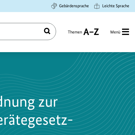
Gebärdensprache
Leichte Sprache
Themen
Menü
Suchen
A
bis
Z
dnung zur
erätegesetz-