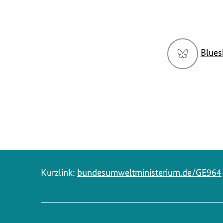
Social
Blues
Media
Navigation
Kurzlink:
bundesumweltministerium.de/GE964