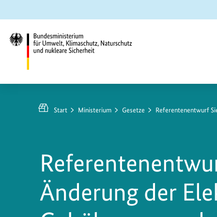
Zum
Zur
Zur
Hauptinhalt
Suche
Hauptnavigation
springen
springen
springen
Bundesministerium
für
Umwelt,
Start
Ministerium
Gesetze
Referentenentwurf S
Klimaschutz,
Naturschutz
und
Referentenentwur
nukleare
Sicherheit
Änderung der Ele