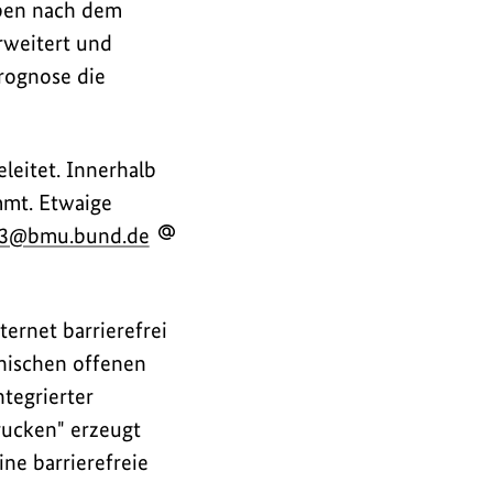
aben nach dem
rweitert und
prognose die
leitet. Innerhalb
mmt. Etwaige
3@bmu.bund.de
ernet barrierefrei
onischen offenen
tegrierter
rucken" erzeugt
ne barrierefreie