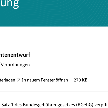
nung
ntenentwurf
/Verordnungen
PDF
terladen
In neuem Fenster öffnen
270 KB
1 Satz 1 des Bundesgebührengesetzes (
BGebG
) verpfl