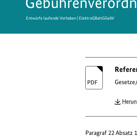
Gebührenverord
Entwürfe laufende Vorhaben | ElektroGBattGGebV
D
Refere
o
w
Gesetze
n
Herun
l
o
a
Paragraf 22 Absatz 