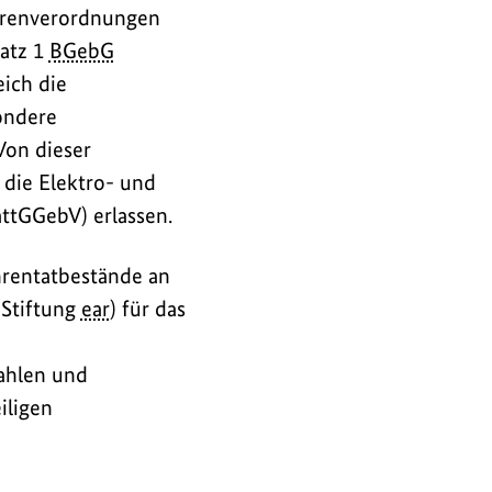
ührenverordnungen
Satz 1
BGebG
eich die
ondere
on dieser
die Elektro- und
ttGGebV) erlassen.
hrentatbestände an
(Stiftung
ear
) für das
ahlen und
iligen