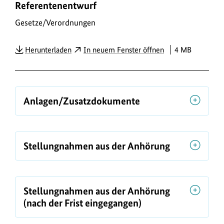
Referentenentwurf
o
w
Gesetze/Verordnungen
n
PDF
Herunterladen
In neuem Fenster öffnen
4 MB
l
o
a
d
Anlagen/Zusatzdokumente
s
/
L
Stellungnahmen aus der Anhörung
i
n
k
Stellungnahmen aus der Anhörung
s
(nach der Frist eingegangen)