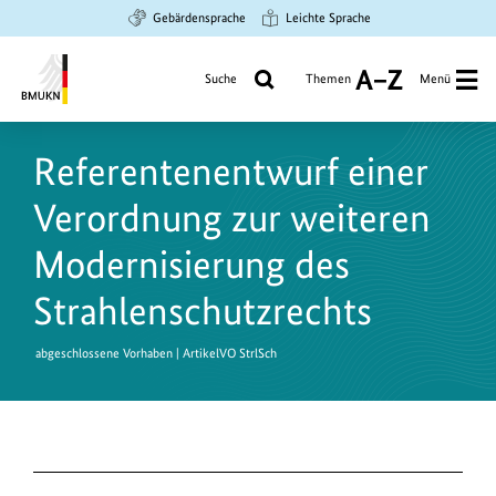
Zum
Zur
Zur
Gebärdensprache
Leichte Sprache
Hauptinhalt
Suche
Hauptnavigation
springen
springen
springen
Suche
Themen
Menü
A
bis
Bundesministerium
Z
für
Referentenentwurf einer
Umwelt,
Klimaschutz,
Verordnung zur weiteren
Naturschutz
und
Modernisierung des
nukleare
Strahlenschutzrechts
Sicherheit
abgeschlossene Vorhaben | ArtikelVO StrlSch
D