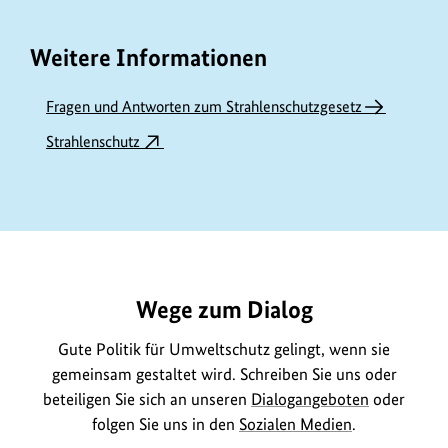
b
e
Weitere Informationen
r
i
Fragen und Antworten zum Strahlenschutzgesetz
n
Strahlenschutz
f
o
r
m
https://www.bundesumweltministerium.de/GE777
a
t
Wege zum Dialog
i
o
Gute Politik für Umweltschutz gelingt, wenn sie
gemeinsam gestaltet wird. Schreiben Sie uns oder
n
beteiligen Sie sich an unseren
Dialogangeboten
oder
e
folgen Sie uns in den
Sozialen Medien
.
n