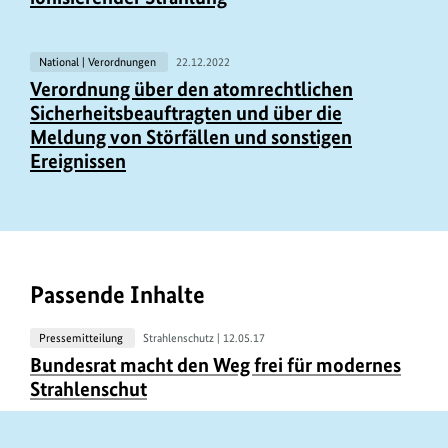
National | Verordnungen
22.12.2022
Verordnung über den atomrechtlichen
Sicherheitsbeauftragten und über die
Meldung von Störfällen und sonstigen
Ereignissen
Passende Inhalte
Pressemitteilung
Strahlenschutz |
12.05.17
U
Bundesrat macht den Weg frei für modernes
r
Strahlenschut
h
e