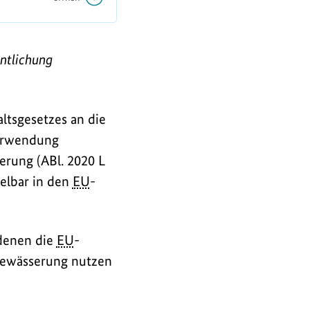
ntlichung
ltsgesetzes an die
verwendung
erung (ABl. 2020 L
telbar in den
EU
-
 denen die
EU
-
Bewässerung nutzen