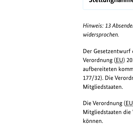
/
L
i
Hinweis: 13 Absender
n
widersprochen.
k
Der Gesetzentwurf d
s
Verordnung (
EU
) 2
aufbereiteten kommu
177/32). Die Verord
Mitgliedstaaten.
Die Verordnung (
EU
Mitgliedstaaten di
können.