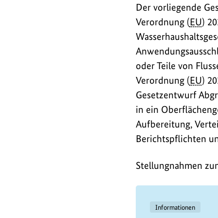
Der vorliegende Ges
Verordnung (
EU
) 2
Wasserhaushaltsgeset
Anwendungsausschlu
oder Teile von Flus
Verordnung (
EU
) 2
Gesetzentwurf Abgr
in ein Oberflächen
Aufbereitung, Vert
Berichtspflichten u
Stellungnahmen zum
Informationen