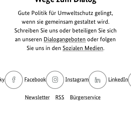
Gute Politik für Umweltschutz gelingt,
wenn sie gemeinsam gestaltet wird.
Schreiben Sie uns oder beteiligen Sie sich
an unseren
Dialogangeboten
oder folgen
Sie uns in den
Sozialen Medien
.
zur
zur
zur
z
ky
Facebook
Instagram
LinkedIn
Bluesky-
Facebook-
Instagram-
L
Seite
Seite
Seite
S
Newsletter
RSS
Bürgerservice
des
des
des
d
BMUKN
BMUKN
BMUKN