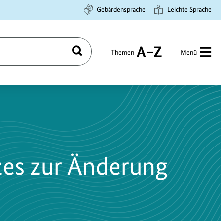
Gebärdensprache
Leichte Sprache
Themen
Menü
Suchen
A
bis
Z
zes zur Änderung