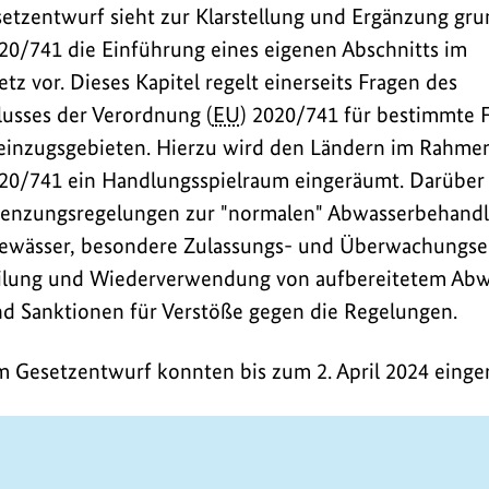
etzentwurf sieht zur Klarstellung und Ergänzung gru
020/741 die Einführung eines eigenen Abschnitts im
z vor. Dieses Kapitel regelt einerseits Fragen des
sses der Verordnung (
EU
) 2020/741 für bestimmte 
seinzugsgebieten. Hierzu wird den Ländern im Rahme
020/741 ein Handlungsspielraum eingeräumt. Darüber 
enzungsregelungen zur "normalen" Abwasserbehandlu
gewässer, besondere Zulassungs- und Überwachungser
eilung und Wiederverwendung von aufbereitetem Abw
nd Sanktionen für Verstöße gegen die Regelungen.
 Gesetzentwurf konnten bis zum 2. April 2024 einge