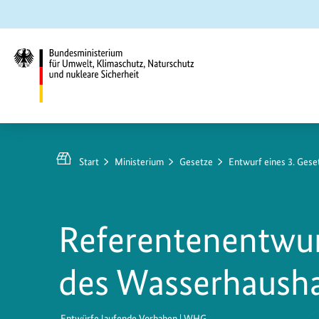
Zum
Zur
Zur
Hauptinhalt
Suche
Hauptnavigation
springen
springen
springen
Bundesministerium
für
Umwelt,
Start
Ministerium
Gesetze
Entwurf eines 3. Ges
Klimaschutz,
Naturschutz
und
Referentenentwur
nukleare
Sicherheit
des Wasserhausha
Entwürfe laufende Vorhaben |
WHG