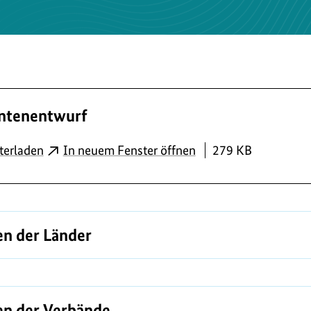
ntenentwurf
PDF
terladen
In neuem Fenster öffnen
279 KB
n der Länder
n der Verbände