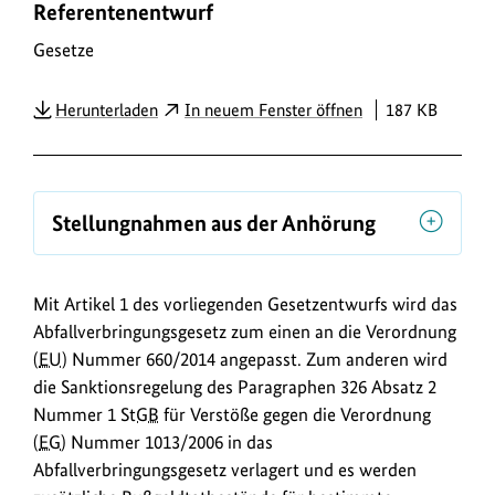
Referentenentwurf
o
w
Gesetze
n
PDF
Herunterladen
In neuem Fenster öffnen
187 KB
l
o
a
d
Stellungnahmen aus der Anhörung
s
/
Mit Artikel 1 des vorliegenden Gesetzentwurfs wird das
L
Abfallverbringungsgesetz zum einen an die Verordnung
i
(
EU
) Nummer 660/2014 angepasst. Zum anderen wird
n
die Sanktionsregelung des Paragraphen 326 Absatz 2
k
Nummer 1
StGB
für Verstöße gegen die Verordnung
s
(
EG
) Nummer 1013/2006 in das
Abfallverbringungsgesetz verlagert und es werden