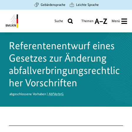
Zum
Zur
Zur
Gebärdensprache
Leichte Sprache
Hauptinhalt
Suche
Hauptnavigation
springen
springen
springen
Suche
Themen
Menü
A
bis
Bundesministerium
Z
für
Referentenentwurf eines
Umwelt,
Klimaschutz,
Gesetzes zur Änderung
Naturschutz
und
abfallverbringungsrechtlic
nukleare
her Vorschriften
Sicherheit
abgeschlossene Vorhaben |
AbfVerbrG
D