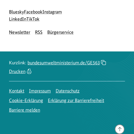
Social
zur
zur
zur
Bluesky
Facebook
Instagram
Media
Bluesky-
zur
zur
Facebook-
Instagram-
LinkedIn
TikTok
Navigation
Seite
LinkedIn-
TikTok-
Seite
Seite
Newsletter
RSS
Bürgerservice
des
Seite
Seite
des
des
BMUKN
des
des
BMUKN
BMUKN
BMUKN
BMUKN
Kurzlink:
bundesumweltministerium.de/GE563
Drucken
Kontakt
Impressum
Datenschutz
Cookie-Erklärung
Erklärung zur Barrierefreiheit
Barriere melden
Gehe
nach