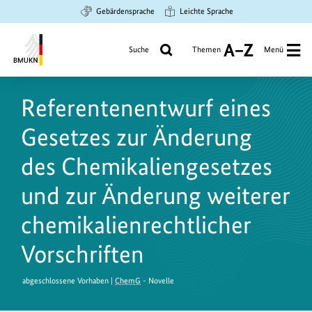
Zum
Zur
Zur
Gebärdensprache
Leichte Sprache
Hauptinhalt
Suche
Hauptnavigation
springen
springen
springen
Suche
Themen
Menü
A
bis
Bundesministerium
Z
für
Referentenentwurf eines
Umwelt,
Klimaschutz,
Gesetzes zur Änderung
Naturschutz
und
des Chemikaliengesetzes
nukleare
und zur Änderung weiterer
Sicherheit
chemikalienrechtlicher
Vorschriften
abgeschlossene Vorhaben |
ChemG
- Novelle