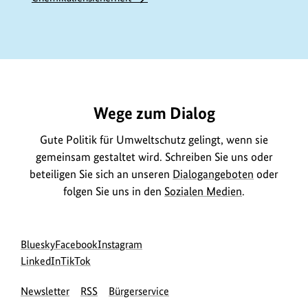
n
f
o
https://www.bundesumweltministerium.de/GE557
r
m
a
Wege zum Dialog
t
Gute Politik für Umweltschutz gelingt, wenn sie
i
gemeinsam gestaltet wird. Schreiben Sie uns oder
o
beteiligen Sie sich an unseren
Dialogangeboten
oder
n
folgen Sie uns in den
Sozialen Medien
.
e
n
z
Social
zur
zur
zur
Bluesky
Facebook
Instagram
u
Media
Bluesky-
zur
zur
Facebook-
Instagram-
LinkedIn
TikTok
Navigation
Seite
LinkedIn-
TikTok-
Seite
Seite
m
Newsletter
RSS
Bürgerservice
des
Seite
Seite
des
des
B