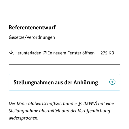
D
Referentenentwurf
o
w
Gesetze/Verordnungen
n
PDF
Herunterladen
In neuem Fenster öffnen
275 KB
l
o
a
d
Stellungnahmen aus der Anhörung
s
/
Der Mineralölwirtschaftsverband
e. V.
(MWV) hat eine
L
Stellungnahme übermittelt und der Veröffentlichung
i
widersprochen.
n