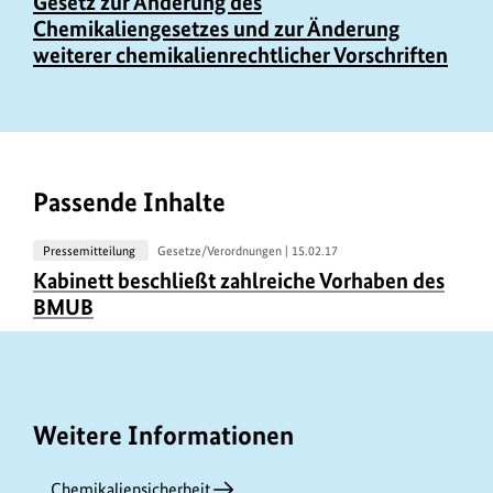
Gesetz zur Änderung des
Chemikaliengesetzes und zur Änderung
weiterer chemikalienrechtlicher Vorschriften
Passende Inhalte
Pressemitteilung
Gesetze/Verordnungen |
15.02.17
U
Kabinett beschließt zahlreiche Vorhaben des
r
BMUB
h
e
b
e
Weitere Informationen
r
i
Chemikaliensicherheit