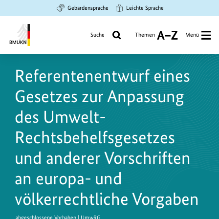
Zum
Zur
Zur
Gebärdensprache
Leichte Sprache
Hauptinhalt
Suche
Hauptnavigation
springen
springen
springen
Suche
Themen
Menü
A
bis
Bundesministerium
Z
für
Referentenentwurf eines
Umwelt,
Klimaschutz,
Gesetzes zur Anpassung
Naturschutz
und
des Umwelt-
nukleare
Rechtsbehelfsgesetzes
Sicherheit
und anderer Vorschriften
an europa- und
völkerrechtliche Vorgaben
abgeschlossene Vorhaben | UmwRG