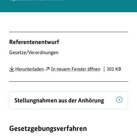
D
Referentenentwurf
o
w
Gesetze/Verordnungen
n
PDF
Herunterladen
In neuem Fenster öffnen
302 KB
l
o
a
d
Stellungnahmen aus der Anhörung
s
/
L
Gesetzgebungsverfahren
i