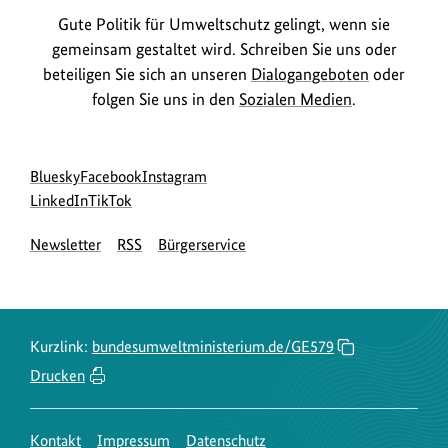
Gute Politik für Umweltschutz gelingt, wenn sie
gemeinsam gestaltet wird. Schreiben Sie uns oder
beteiligen Sie sich an unseren
Dialogangeboten
oder
folgen Sie uns in den
Sozialen Medien
.
Social
zur
zur
zur
Bluesky
Facebook
Instagram
Media
Bluesky-
zur
zur
Facebook-
Instagram-
LinkedIn
TikTok
Navigation
Seite
LinkedIn-
TikTok-
Seite
Seite
Newsletter
RSS
Bürgerservice
des
Seite
Seite
des
des
BMUKN
des
des
BMUKN
BMUKN
BMUKN
BMUKN
Kurzlink:
bundesumweltministerium.de/GE579
Drucken
Kontakt
Impressum
Datenschutz