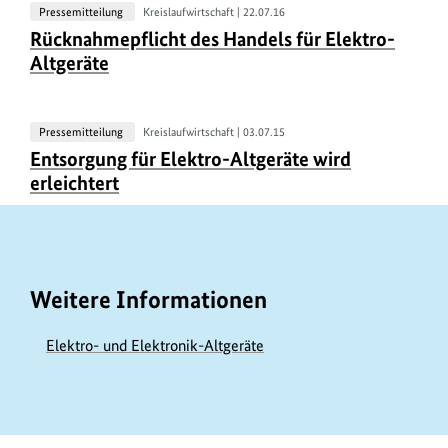
Pressemitteilung
Kreislaufwirtschaft |
22.07.16
U
Rücknahmepflicht des Handels für Elektro-
r
Altgeräte
h
e
b
Pressemitteilung
Kreislaufwirtschaft |
03.07.15
U
Entsorgung für Elektro-Altgeräte wird
e
r
erleichtert
r
h
i
e
n
b
f
e
Weitere Informationen
o
r
r
i
Elektro- und Elektronik-Altgeräte
m
n
a
f
t
o
i
https://www.bundesumweltministerium.de/GE584