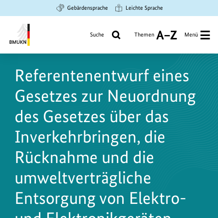
Zum
Zur
Zur
Gebärdensprache
Leichte Sprache
Hauptinhalt
Suche
Hauptnavigation
springen
springen
springen
Suche
Themen
Menü
A
bis
Bundesministerium
Z
für
Referentenentwurf eines
Umwelt,
Klimaschutz,
Gesetzes zur Neuordnung
Naturschutz
und
des Gesetzes über das
nukleare
Inverkehrbringen, die
Sicherheit
Rücknahme und die
umweltverträgliche
Entsorgung von Elektro-