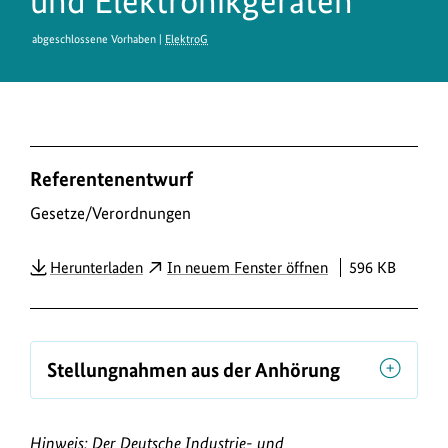
und Elektronikgeräten
abgeschlossene Vorhaben |
ElektroG
D
Referentenentwurf
o
w
Gesetze/Verordnungen
n
PDF
Herunterladen
In neuem Fenster öffnen
596 KB
l
o
a
d
Stellungnahmen aus der Anhörung
s
/
Hinweis: Der Deutsche Industrie- und