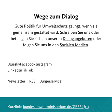
r
o
m
n
a
Wege zum Dialog
e
t
n
Gute Politik für Umweltschutz gelingt, wenn sie
i
gemeinsam gestaltet wird. Schreiben Sie uns oder
z
o
beteiligen Sie sich an unseren
Dialogangeboten
oder
u
n
folgen Sie uns in den
Sozialen Medien
.
m
e
B
n
i
z
Social
zur
zur
zur
Bluesky
Facebook
Instagram
l
u
Media
Bluesky-
zur
zur
Facebook-
Instagram-
LinkedIn
TikTok
d
Navigation
Seite
LinkedIn-
TikTok-
Seite
Seite
m
Newsletter
RSS
Bürgerservice
a
des
Seite
Seite
des
des
B
BMUKN
des
des
BMUKN
BMUKN
n
i
BMUKN
BMUKN
z
l
e
d
Kurzlink:
bundesumweltministerium.de/GE584
i