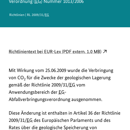
Verordnung (
EG
) Nummer 1013/2006
Richtlinien | RL 2009/31/
EG
D
externer
Richtlinientext bei EUR-Lex (PDF extern, 1,0 MB)
o
Link
w
öffnet
Mit Wirkung vom 25.06.2009 wurde die Verbringung
in
n
von CO
für die Zwecke der geologischen Lagerung
neuem
2
l
gemäß der Richtlinie 2009/31/
EG
vom
Fenster:
o
Anwendungsbereich der
EG
-
Richtlinientext
a
Abfallverbringungsverordnung ausgenommen.
bei
EUR-
d
Diese Änderung ist enthalten in Artikel 36 der Richtlinie
Lex
s
2009/31/
EG
des Europäischen Parlaments und des
(PDF
/
Rates über die geologische Speicherung von
extern,