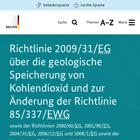
Zum
Zur
Zur
Gebärdensprache
Leichte Sprache
Hauptinhalt
Suche
Hauptnavigation
springen
springen
springen
Suche
Themen
Menü
A
bis
Bundesministerium
Z
für
Richtlinie 2009/31/
EG
Umwelt,
Klimaschutz,
über die geologische
Naturschutz
und
Speicherung von
nukleare
Kohlendioxid und zur
Sicherheit
Änderung der Richtlinie
85/337/
EWG
sowie der Richtlinien 2000/60/
EG
, 2001/80/
EG
,
2004/35/
EG
, 2006/12/
EG
und 2008/1/
EG
sowie der