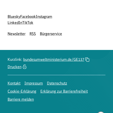
Social
zur
zur
zur
Bluesky
Facebook
Instagram
Media
Bluesky-
zur
zur
Facebook-
Instagram-
LinkedIn
TikTok
Navigation
Seite
LinkedIn-
TikTok-
Seite
Seite
Newsletter
RSS
Bürgerservice
des
Seite
Seite
des
des
BMUKN
des
des
BMUKN
BMUKN
BMUKN
BMUKN
Kurzlink:
bundesumweltministerium.de/GE137
Drucken
Kontakt
Impressum
Datenschutz
Cookie-Erklärung
Erklärung zur Barrierefreiheit
Barriere melden