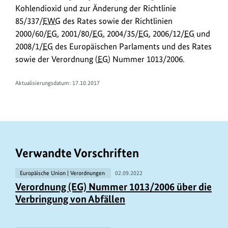
L
Kohlendioxid und zur Änderung der Richtlinie
1,0
i
85/337/
EWG
des Rates sowie der Richtlinien
MB)
2000/60/
EG
, 2001/80/
EG
, 2004/35/
EG
, 2006/12/
EG
und
n
2008/1/
EG
des Europäischen Parlaments und des Rates
k
sowie der Verordnung (
EG
) Nummer 1013/2006.
s
Aktualisierungsdatum: 17.10.2017
Verwandte Vorschriften
Europäische Union | Verordnungen
02.09.2022
Verordnung (EG) Nummer 1013/2006 über die
Verbringung von Abfällen