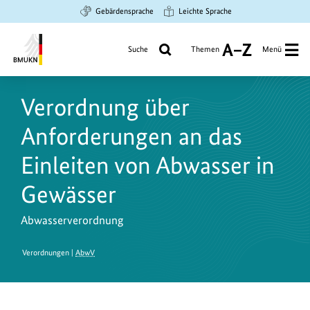
Zum
Zur
Zur
Gebärdensprache
Leichte Sprache
Hauptinhalt
Suche
Hauptnavigation
springen
springen
springen
Suche
Themen
Menü
A
bis
Bundesministerium
Z
für
Verordnung über
Umwelt,
Klimaschutz,
Anforderungen an das
Naturschutz
und
Einleiten von Abwasser in
nukleare
Gewässer
Sicherheit
Abwasserverordnung
Verordnungen |
AbwV