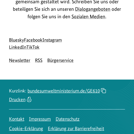
gemeinsam gestaltet wird. Schreiben Sie uns oder
beteiligen Sie sich an unseren
Dialogangeboten
oder
folgen Sie uns in den
Sozialen Medien
.
Social
zur
zur
zur
Bluesky
Facebook
Instagram
Media
Bluesky-
zur
zur
Facebook-
Instagram-
LinkedIn
TikTok
Navigation
Seite
LinkedIn-
TikTok-
Seite
Seite
Newsletter
RSS
Bürgerservice
des
Seite
Seite
des
des
BMUKN
des
des
BMUKN
BMUKN
BMUKN
BMUKN
Kurzlink:
bundesumweltministerium.de/GE610
Drucken
Kontakt
Impressum
Datenschutz
Cookie-Erklärung
Erklärung zur Barrierefreiheit