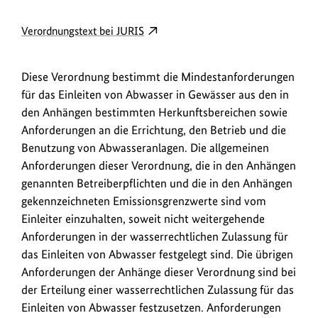
D
externer
Verordnungstext bei JURIS
o
Link
w
öffnet
Diese Verordnung bestimmt die Mindestanforderungen
in
n
für das Einleiten von Abwasser in Gewässer aus den in
neuem
l
den Anhängen bestimmten Herkunftsbereichen sowie
Fenster:
o
Anforderungen an die Errichtung, den Betrieb und die
Verordnungstext
a
Benutzung von Abwasseranlagen. Die allgemeinen
bei
Anforderungen dieser Verordnung, die in den Anhängen
JURIS
d
genannten Betreiberpflichten und die in den Anhängen
s
gekennzeichneten Emissionsgrenzwerte sind vom
/
Einleiter einzuhalten, soweit nicht weitergehende
L
Anforderungen in der wasserrechtlichen Zulassung für
i
das Einleiten von Abwasser festgelegt sind. Die übrigen
n
Anforderungen der Anhänge dieser Verordnung sind bei
der Erteilung einer wasserrechtlichen Zulassung für das
k
Einleiten von Abwasser festzusetzen. Anforderungen
s