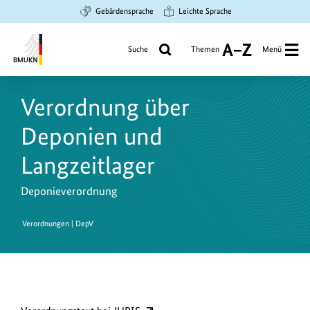
Zum
Zur
Zur
Gebärdensprache
Leichte Sprache
Hauptinhalt
Suche
Hauptnavigation
springen
springen
springen
Suche
Themen
Menü
A
bis
Bundesministerium
Z
für
Verordnung über
Umwelt,
Klimaschutz,
Deponien und
Naturschutz
und
Langzeitlager
nukleare
Sicherheit
Deponieverordnung
Verordnungen | DepV
D