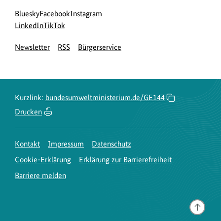
Social
zur
zur
zur
Bluesky
Facebook
Instagram
Media
Bluesky-
zur
zur
Facebook-
Instagram-
LinkedIn
TikTok
Navigation
Seite
LinkedIn-
TikTok-
Seite
Seite
Newsletter
RSS
Bürgerservice
des
Seite
Seite
des
des
BMUKN
des
des
BMUKN
BMUKN
BMUKN
BMUKN
Kurzlink:
bundesumweltministerium.de/GE144
Drucken
Kontakt
Impressum
Datenschutz
Cookie-Erklärung
Erklärung zur Barrierefreiheit
Barriere melden
Gehe
nach
oben