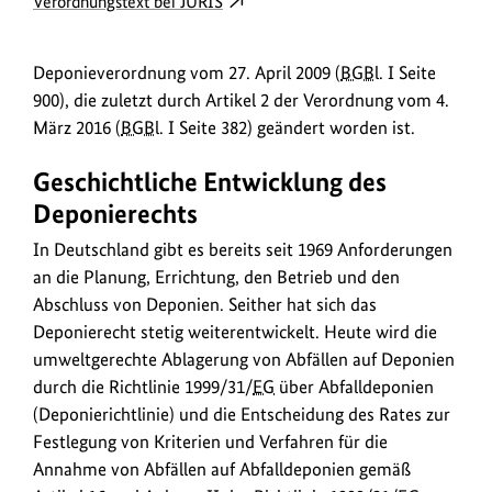
externer
Verordnungstext bei JURIS
o
Link
w
öffnet
Deponieverordnung vom 27. April 2009 (
BGBl.
I Seite
in
n
900), die zuletzt durch Artikel 2 der Verordnung vom 4.
neuem
l
März 2016 (
BGBl.
I Seite 382) geändert worden ist.
Fenster:
o
Verordnungstext
Geschichtliche Entwicklung des
a
bei
Deponierechts
JURIS
d
s
In Deutschland gibt es bereits seit 1969 Anforderungen
an die Planung, Errichtung, den Betrieb und den
/
Abschluss von Deponien. Seither hat sich das
L
Deponierecht stetig weiterentwickelt. Heute wird die
i
umweltgerechte Ablagerung von Abfällen auf Deponien
n
durch die Richtlinie 1999/31/
EG
über Abfalldeponien
k
(Deponierichtlinie) und die Entscheidung des Rates zur
s
Festlegung von Kriterien und Verfahren für die
Annahme von Abfällen auf Abfalldeponien gemäß