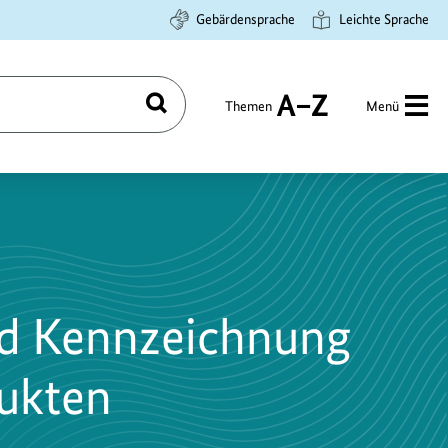
Gebärdensprache
Leichte Sprache
Themen
Menü
Suchen
A
bis
Z
nd Kennzeichnung
ukten