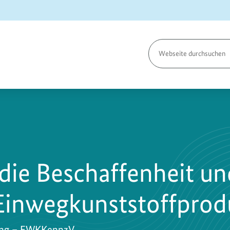
Seite
durchsuchen
die Beschaffenheit u
Einwegkunststoffprod
ung – EWKKennzV