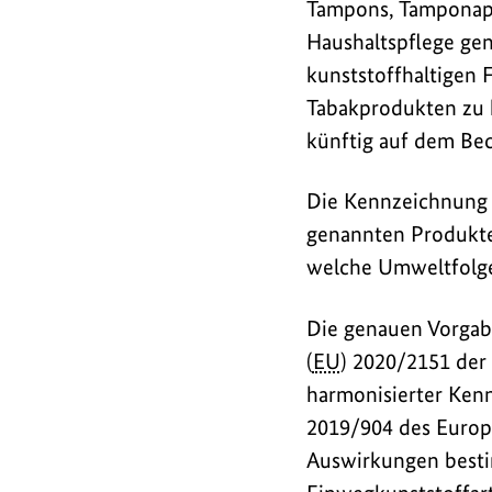
Tampons, Tamponappl
Haushaltspflege ge
kunststoffhaltigen 
Tabakprodukten zu 
künftig auf dem Be
Die Kennzeichnung s
genannten Produkte
welche Umweltfolge
Die genauen Vorgab
(
EU
) 2020/2151 der
harmonisierter Kenn
2019/904 des Europä
Auswirkungen besti