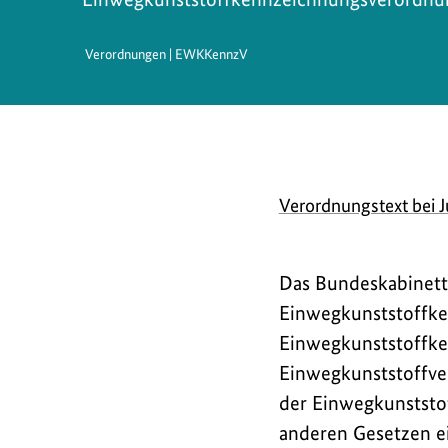
Verordnungen | EWKKennzV
D
Verordnungstext bei J
o
w
Das Bundeskabinett 
n
Einwegkunststoffke
l
Einwegkunststoffke
o
Einwegkunststoffv
der Einwegkunststof
a
anderen Gesetzen ei
d