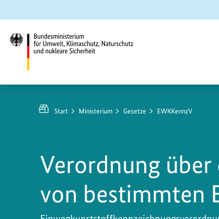
Zum
Zur
Zur
Hauptinhalt
Suche
Hauptnavigation
springen
springen
springen
Bundesministerium
für
Umwelt,
Start
Ministerium
Gesetze
EWKKennzV
Klimaschutz,
Naturschutz
und
Verordnung über 
nukleare
Sicherheit
von bestimmten 
Einwegkunststoffkennzeichnungsverordn