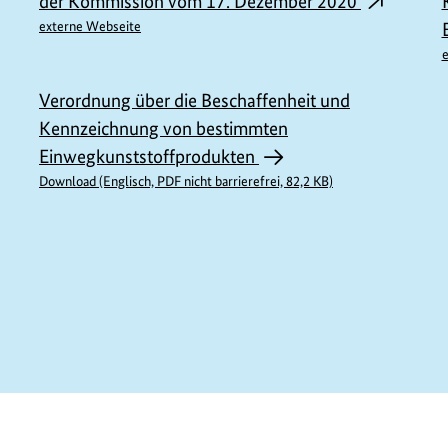
der Kommission vom 17. Dezember 2020
n
externe Webseite
e
o
Verordnung über die Beschaffenheit und
Kennzeichnung von bestimmten
m
Einwegkunststoffprodukten
a
Download (Englisch, PDF nicht barrierefrei, 82,2 KB)
o
n
e
n
E932
z