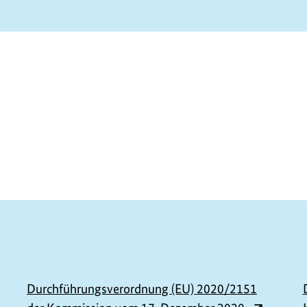
U
h
e
b
e
Durchführungsverordnung (EU) 2020/2151