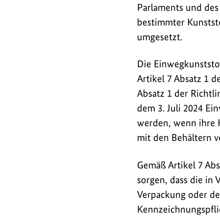
Parlaments und des 
s
bestimmter Kunststo
/
umgesetzt.
L
i
Die Einwegkunststof
Artikel 7 Absatz 1 de
n
Absatz 1 der Richtlin
k
dem 3. Juli 2024 Ei
s
werden, wenn ihre K
mit den Behältern v
Gemäß Artikel 7 Absa
sorgen, dass die in
Verpackung oder de
Kennzeichnungspfli