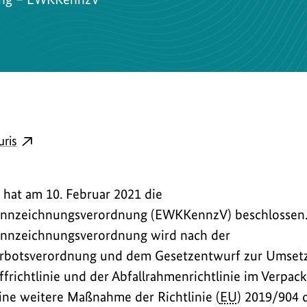
externer
uris
Link
öffnet
hat am 10. Februar 2021 die
in
nnzeichnungsverordnung (EWKKennzV) beschlossen.
neuem
nnzeichnungsverordnung wird nach der
Fenster:
erbotsverordnung und dem Gesetzentwurf zur Umset
Verordnungstext
bei
frichtlinie und der Abfallrahmenrichtlinie im Verpac
Juris
ne weitere Maßnahme der Richtlinie (
EU
) 2019/904 