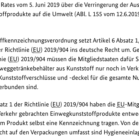
Rates vom 5. Juni 2019 über die Verringerung der A
ffprodukte auf die Umwelt (ABl. L 155 vom 12.6.2019,
fkennzeichnungsverordnung setzt Artikel 6 Absatz 1
r Richtlinie (
EU
) 2019/904 ins deutsche Recht um. Ge
ie (
EU
) 2019/904 müssen die Mitgliedstaaten dafür S
nweggetränkebehälter aus Kunststoff nur noch in Ver
unststoffverschlüsse und -deckel für die gesamte N
erbunden sind.
tz 1 der Richtlinie (
EU
) 2019/904 haben die
EU
-Mitg
 Verkehr gebrachten Einwegkunststoffprodukte entwe
m Produkt selbst eine Kennzeichnung tragen. Von de
cht auf den Verpackungen umfasst sind Hygieneeinla