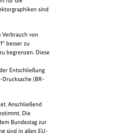
n für die
ektorgraphiken sind
n Verbrauch von
f" besser zu
zu begrenzen. Diese
der Entschließung
t-Drucksache (BR-
et. Anschließend
estimmt. Die
 dem Bundestag zur
g sind in allen
EU
-