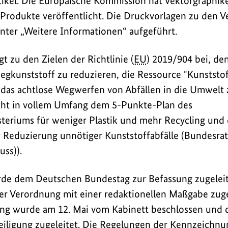
ikel. Die Europäische Kommission hat Vektorgraphike
rodukte veröffentlicht. Die Druckvorlagen zu den V
nter „Weitere Informationen“ aufgeführt.
 zu den Zielen der Richtlinie (
EU
) 2019/904 bei, de
gkunststoff zu reduzieren, die Ressource "Kunststof
das achtlose Wegwerfen von Abfällen in die Umwelt 
icht in vollem Umfang dem 5-Punkte-Plan des
eriums für weniger Plastik und mehr Recycling und 
 Reduzierung unnötiger Kunststoffabfälle (Bundesra
uss)).
de dem Deutschen Bundestag zur Befassung zugeleit
er Verordnung mit einer redaktionellen Maßgabe zug
ng wurde am 12. Mai vom Kabinett beschlossen und
iligung zugeleitet. Die Regelungen der Kennzeichnun