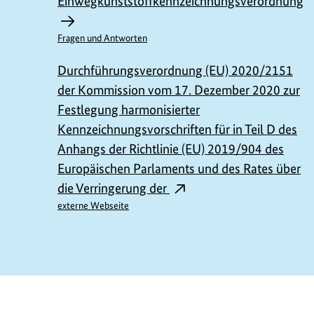
Einwegkunststoffkennzeichnungsverordnung
f
Fragen und Antworten
Durchführungsverordnung (EU) 2020/2151
r
der Kommission vom 17. Dezember 2020 zur
Festlegung harmonisierter
Kennzeichnungsvorschriften für in Teil D des
t
Anhangs der Richtlinie (EU) 2019/904 des
Europäischen Parlaments und des Rates über
i
die Verringerung der
externe Webseite
https://www.bundesumweltministerium.de/G