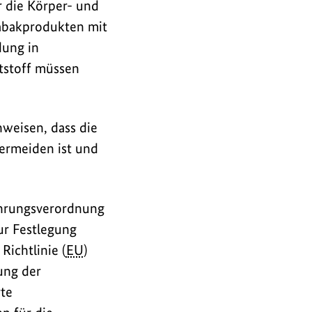
r die Körper- und
Tabakprodukten mit
dung in
tstoff müssen
weisen, dass die
ermeiden ist und
ührungsverordnung
r Festlegung
Richtlinie (
EU
)
ung der
te