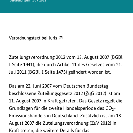
Verordnungen |
ZuV
2012
D
externer
Verordnungstext bei Juris
o
Link
w
öffnet
Zuteilungsverordnung 2012 vom 13. August 2007 (
BGBl.
in
n
I Seite 1941), die durch Artikel 11 des Gesetzes vom 21.
neuem
l
Juli 2011 (
BGBl.
I Seite 1475) geändert worden ist.
Fenster:
o
Verordnungstext
Das am 22. Juni 2007 vom Deutschen Bundestag
a
bei
beschlossene Zuteilungsgesetz 2012 (
ZuG
2012) ist am
Juris
d
11. August 2007 in Kraft getreten. Das Gesetz regelt die
s
Grundlagen für die zweite Handelsperiode des CO
-
2
/
Emissionshandels in Deutschland. Zusätzlich ist am 18.
L
August 2007 die Zuteilungsverordnung (
ZuV
2012) in
i
Kraft treten, die weitere Details für das