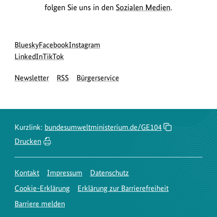
folgen Sie uns in den
Sozialen Medien
.
Social
zur
zur
zur
Bluesky
Facebook
Instagram
Media
Bluesky-
zur
zur
Facebook-
Instagram-
LinkedIn
TikTok
Navigation
Seite
LinkedIn-
TikTok-
Seite
Seite
Newsletter
RSS
Bürgerservice
des
Seite
Seite
des
des
BMUKN
des
des
BMUKN
BMUKN
BMUKN
BMUKN
Kurzlink:
bundesumweltministerium.de/GE104
Drucken
Kontakt
Impressum
Datenschutz
Cookie-Erklärung
Erklärung zur Barrierefreiheit
Barriere melden