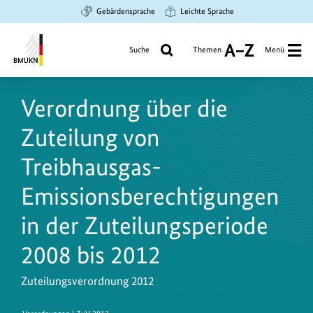
Zum
Zur
Zur
Gebärdensprache
Leichte Sprache
Hauptinhalt
Suche
Hauptnavigation
springen
springen
springen
Suche
Themen
Menü
A
bis
Bundesministerium
Z
für
Verordnung über die
Umwelt,
Klimaschutz,
Zuteilung von
Naturschutz
und
Treibhausgas-
nukleare
Emissionsberechtigungen
Sicherheit
in der Zuteilungsperiode
2008 bis 2012
Zuteilungsverordnung 2012