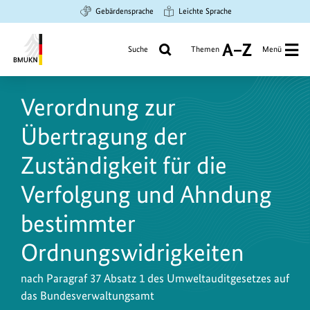
Zum
Zur
Zur
Gebärdensprache
Leichte Sprache
Hauptinhalt
Suche
Hauptnavigation
springen
springen
springen
Suche
Themen
Menü
A
bis
Bundesministerium
Z
für
Verordnung zur
Umwelt,
Klimaschutz,
Übertragung der
Naturschutz
und
Zuständigkeit für die
nukleare
Verfolgung und Ahndung
Sicherheit
bestimmter
Ordnungswidrigkeiten
nach Paragraf 37 Absatz 1 des Umweltauditgesetzes auf
das Bundesverwaltungsamt