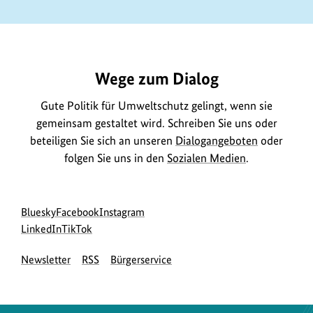
https://www.bundesumweltministerium.de/GE618
Wege zum Dialog
Gute Politik für Umweltschutz gelingt, wenn sie
gemeinsam gestaltet wird. Schreiben Sie uns oder
beteiligen Sie sich an unseren
Dialogangeboten
oder
folgen Sie uns in den
Sozialen Medien
.
Social
zur
zur
zur
Bluesky
Facebook
Instagram
Media
Bluesky-
zur
zur
Facebook-
Instagram-
LinkedIn
TikTok
Navigation
Seite
LinkedIn-
TikTok-
Seite
Seite
Newsletter
RSS
Bürgerservice
des
Seite
Seite
des
des
BMUKN
des
des
BMUKN
BMUKN
BMUKN
BMUKN