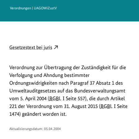
Verordnungen | UAGOWiZustV
D
externer
Gesetzestext bei juris
o
Link
w
öffnet
Verordnung zur Übertragung der Zuständigkeit für die
in
n
Verfolgung und Ahndung bestimmter
neuem
l
Ordnungswidrigkeiten nach Paragraf 37 Absatz 1 des
Fenster:
o
Umweltauditgesetzes auf das Bundesverwaltungsamt
Gesetzestext
a
vom 5. April 2004 (
BGBl.
I Seite 557), die durch Artikel
bei
221 der Verordnung vom 31. August 2015 (
BGBl.
I Seite
juris
d
1474) geändert worden ist.
s
/
Aktualisierungsdatum: 05.04.2004
L