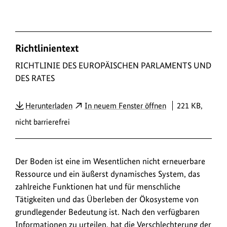
D
Richtlinientext
o
w
RICHTLINIE DES EUROPÄISCHEN PARLAMENTS UND
DES RATES
n
l
PDF
Herunterladen
In neuem Fenster öffnen
221 KB,
o
nicht barrierefrei
a
d
s
Der Boden ist eine im Wesentlichen nicht erneuerbare
/
Ressource und ein äußerst dynamisches System, das
L
zahlreiche Funktionen hat und für menschliche
i
Tätigkeiten und das Überleben der Ökosysteme von
grundlegender Bedeutung ist. Nach den verfügbaren
n
Informationen zu urteilen, hat die Verschlechterung der