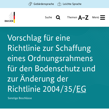
Zum
Zur
Zur
Gebärdensprache
Leichte Sprache
Hauptinhalt
Suche
Hauptnavigation
springen
springen
springen
Suche
Themen
Menü
A
bis
Bundesministerium
Z
für
Vorschlag für eine
Umwelt,
Klimaschutz,
Richtlinie zur Schaffung
Naturschutz
und
eines Ordnungsrahmens
nukleare
für den Bodenschutz und
Sicherheit
zur Änderung der
Richtlinie 2004/35/
EG
Sonstige Beschlüsse