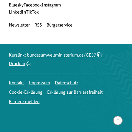
Social
zur
zur
zur
Bluesky
Facebook
Instagram
Media
Bluesky-
zur
zur
Facebook-
Instagram-
LinkedIn
TikTok
Navigation
Seite
LinkedIn-
TikTok-
Seite
Seite
Newsletter
RSS
Bürgerservice
des
Seite
Seite
des
des
BMUKN
des
des
BMUKN
BMUKN
BMUKN
BMUKN
Kurzlink:
bundesumweltministerium.de/GE87
Drucken
Kontakt
Impressum
Datenschutz
Cookie-Erklärung
Erklärung zur Barrierefreiheit
Barriere melden
Gehe
nach
oben