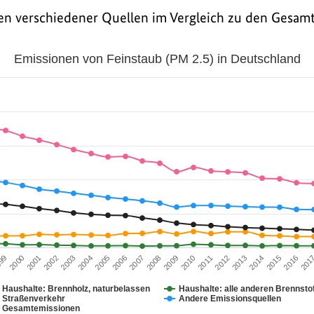
en verschiedener Quellen im Vergleich zu den Gesam
Feinstaub (PM 2.5) in Deutschland
Emissionen von Feinstaub (PM 2.5) in Deutschland
.
missionen von Feinstaub (PM 2.5) in Deutschland
 displaying categories.
 displaying Kilotonnen. Range: 0 to 250.
2012
99
2015
2002
2005
2008
2011
2014
2001
201
2004
2007
2010
2013
2000
2016
2003
2006
2009
Haushalte: Brennholz, naturbelassen
Haushalte: alle anderen Brennsto
Straßenverkehr
Andere Emissionsquellen
Gesamtemissionen