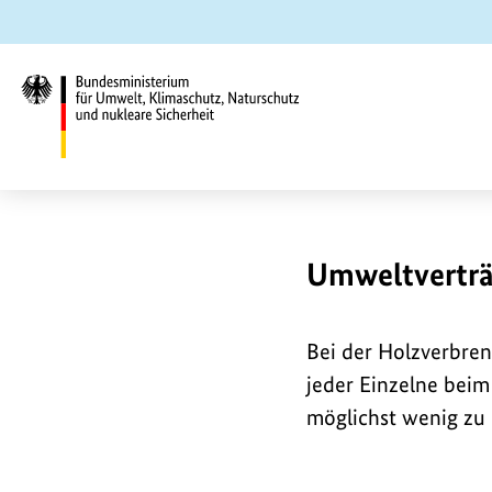
Zum
Zur
Zur
Hauptinhalt
Suche
Hauptnavigation
springen
springen
springen
Bundesministerium
U
B
für
Umwelt,
i
Klimaschutz,
m
Umweltverträ
l
Naturschutz
d
und
w
Bei der Holzverbre
nukleare
jeder Einzelne bei
Sicherheit
e
möglichst wenig zu 
l