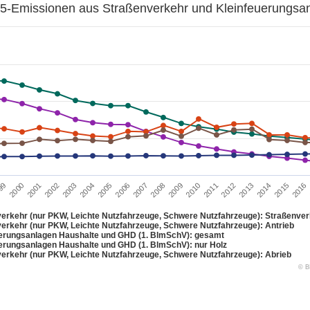
en aus Straßenverkehr und Kleinfeuerungsa
5-Emissionen aus Straßenverkehr und Kleinfeuerungsa
.
PM 2.5-Emissionen aus Straßenverkehr und Kleinfeuerungs
 displaying categories.
 displaying Kilotonnen. Range: 0 to 80.
2002
2009
2016
99
2006
2013
2003
2010
2000
2007
2014
2004
2011
2001
2008
2015
2005
2012
erkehr (nur PKW, Leichte Nutzfahrzeuge, Schwere Nutzfahrzeuge): Straßenve
erkehr (nur PKW, Leichte Nutzfahrzeuge, Schwere Nutzfahrzeuge): Antrieb
erungsanlagen Haushalte und GHD (1. BlmSchV): gesamt
erungsanlagen Haushalte und GHD (1. BlmSchV): nur Holz
erkehr (nur PKW, Leichte Nutzfahrzeuge, Schwere Nutzfahrzeuge): Abrieb
© B
n Diagramms.