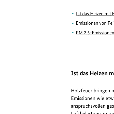
t
Ist das Heizen mit
Emissionen von Fei
v
PM 2.5-Emissionen
e
r
t
Ist das Heizen 
r
Holzfeuer bringen n
Emissionen wie etw
ä
anspruchsvollen ges
Luftbelastung zu re