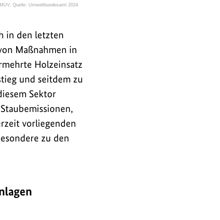
MUV; Quelle: Umweltbundesamt 2024
h in den letzten
g von Maßnahmen in
rmehrte Holzeinsatz
stieg und seitdem zu
diesem Sektor
 Staubemissionen,
erzeit vorliegenden
besondere zu den
nlagen