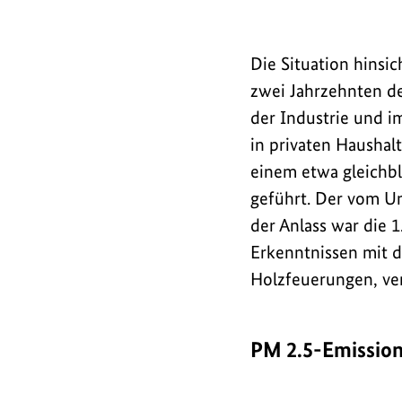
n
Ende des interaktive
Die Situation hinsic
m
zwei Jahrzehnten d
der Industrie und 
i
in privaten Haushal
einem etwa gleichb
t
geführt. Der vom U
der Anlass war die 
H
Erkenntnissen mit 
Holzfeuerungen, ve
o
l
PM 2.5-Emission