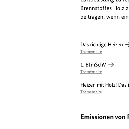
g
Brennstoffes Holz z
beitragen, wenn ein
l
i
Das richtige Heizen
Themenseite
c
1. BImSchV
h
Themenseite
Heizen mit Holz! Das i
k
Themenseite
e
Emissionen von 
i