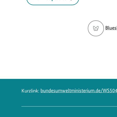
Social
Blues
Media
Navigation
Kurzlink:
bundesumweltministerium.de/WS50