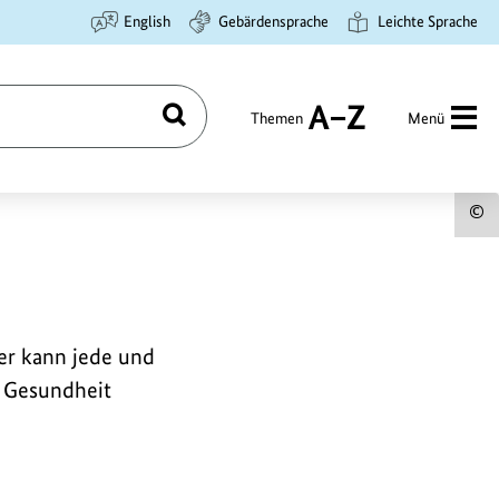
English
Gebärdensprache
Leichte Sprache
Themen
Menü
Suchen
A
bis
Z
U
z
B
a
er kann jede und
d Gesundheit