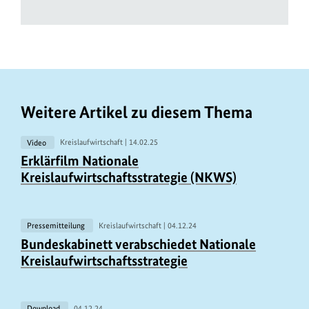
Weitere Artikel zu diesem Thema
Video
Kreislaufwirtschaft |
14.02.25
U
Erklärfilm Nationale
r
Kreislaufwirtschaftsstrategie (NKWS)
h
e
b
Pressemitteilung
Kreislaufwirtschaft |
04.12.24
U
Bundeskabinett verabschiedet Nationale
e
r
Kreislaufwirtschaftsstrategie
r
h
i
e
n
Download
04.12.24