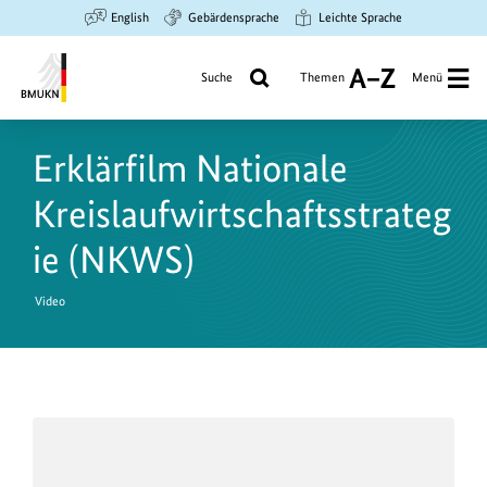
Zum
Zur
Zur
English
Gebärdensprache
Leichte Sprache
Hauptinhalt
Suche
Hauptnavigation
springen
springen
springen
Suche
Themen
Menü
A
bis
Bundesministerium
Z
für
Erklärfilm Nationale
Umwelt,
Klimaschutz,
Kreislaufwirtschaftsstrateg
Naturschutz
und
ie (NKWS)
nukleare
Sicherheit
Video