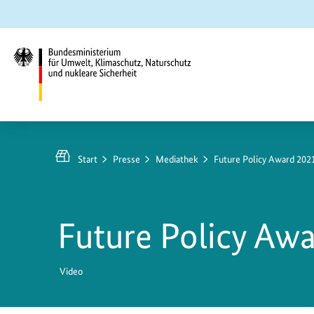
Zum
Zur
Zur
Hauptinhalt
Suche
Hauptnavigation
springen
springen
springen
Bundesministerium
für
Umwelt,
Start
Presse
Mediathek
Future Policy Award 202
Klimaschutz,
Naturschutz
und
Future Policy Aw
nukleare
Sicherheit
Video