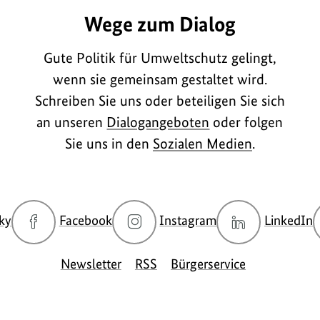
Wege zum Dialog
Gute Politik für Umweltschutz gelingt,
wenn sie gemeinsam gestaltet wird.
Schreiben Sie uns oder beteiligen Sie sich
an unseren
Dialogangeboten
oder folgen
Sie uns in den
Sozialen Medien
.
zur
zur
zur
z
ky
Facebook
Instagram
LinkedIn
Bluesky-
Facebook-
Instagram-
L
Seite
Seite
Seite
S
Newsletter
RSS
Bürgerservice
des
des
des
d
BMUKN
BMUKN
BMUKN