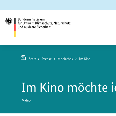
Zum
Zur
Zur
Hauptinhalt
Suche
Hauptnavigation
springen
springen
springen
Bundesministerium
für
Umwelt,
Start
Presse
Mediathek
Im Kino
Klimaschutz,
Naturschutz
und
Im Kino möchte 
nukleare
Sicherheit
Video