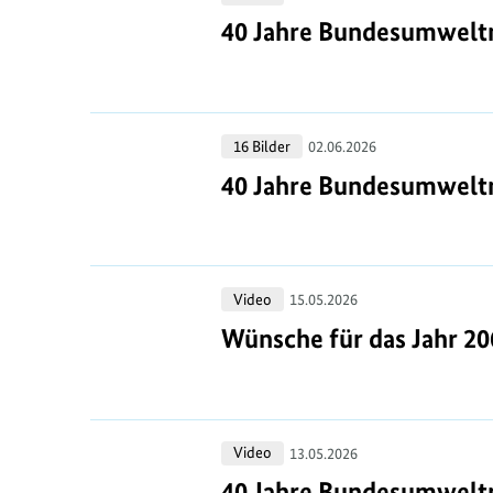
Jahre
40 Jahre Bundesumweltm
40 Jahre Bundesumweltm
Bundesumweltministerium:
Impressionen
der
40
16 Bilder
Festveranstaltung
02.06.2026
Jahre
40 Jahre Bundesumwelt
40 Jahre Bundesumwelt
Bundesumweltministerium
Wünsche
Video
15.05.2026
für
Wünsche für das Jahr 20
Wünsche für das Jahr 20
das
Jahr
2065
40
Video
13.05.2026
Jahre
40 Jahre Bundesumwelt
40 Jahre Bundesumwelt