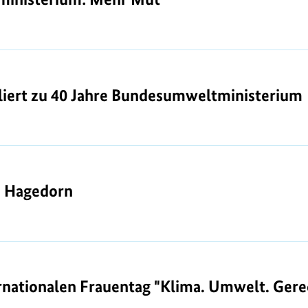
liert zu 40 Jahre Bundesumweltministerium
uliert zu 40 Jahre Bundesumweltministerium
a Hagedorn
a Hagedorn
nationalen Frauentag "Klima. Umwelt. Gerec
nationalen Frauentag "Klima. Umwelt. Gerec