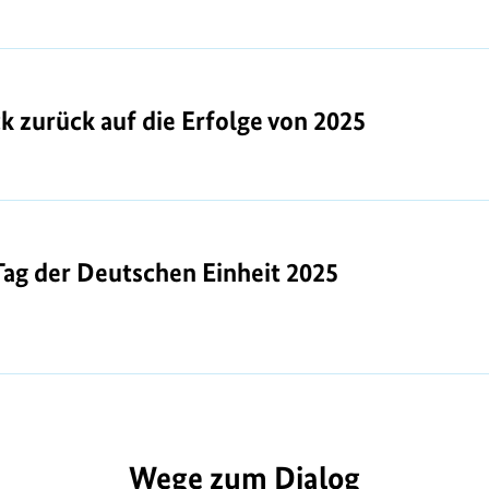
k zurück auf die Erfolge von 2025
k zurück auf die Erfolge von 2025
ag der Deutschen Einheit 2025
ag der Deutschen Einheit 2025
D2284
Wege zum Dialog