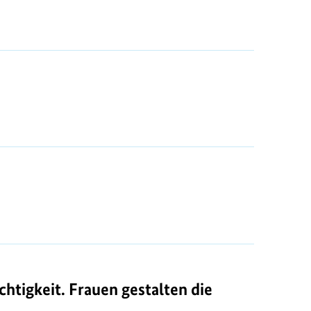
htigkeit. Frauen gestalten die Zukunft"
htigkeit. Frauen gestalten die