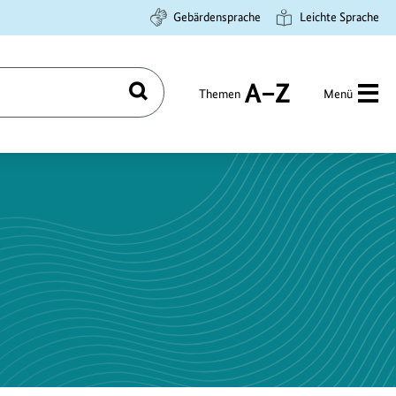
Gebärdensprache
Leichte Sprache
Themen
Menü
Suchen
A
bis
Z