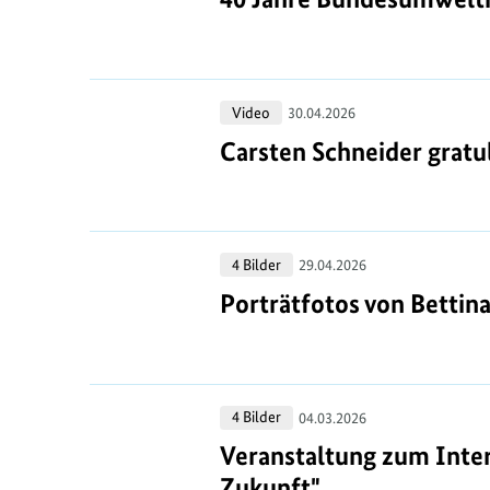
Bundesumweltministerium:
Mehr
Mut
Carsten
Video
30.04.2026
Schneider
Carsten Schneider gratu
Carsten Schneider grat
gratuliert
zu
40
Porträtfotos
4 Bilder
Jahre
29.04.2026
von
Bundesumweltministerium
Porträtfotos von Bettin
Porträtfotos von Bettin
Bettina
Hagedorn
Veranstaltung
4 Bilder
04.03.2026
zum
Veranstaltung zum Inter
Veranstaltung zum Inter
Internationalen
Zukunft"