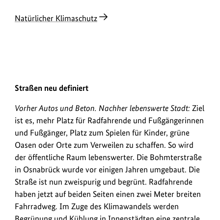
Natürlicher Klimaschutz
VORHER
NACHHER
Straßen neu definiert
Urheberinformationen
Urheb
Vorher: Straßenansicht . Nachher: Straßenansicht mit grünen Pfl
Vorher Autos und Beton. Nachher lebenswerte Stadt:
Ziel
zum
zum
Bild
Bild
ist es, mehr Platz für Radfahrende und Fußgängerinnen
anzeigen
anzei
und Fußgänger, Platz zum Spielen für Kinder, grüne
Oasen oder Orte zum Verweilen zu schaffen. So wird
der öffentliche Raum lebenswerter. Die Bohmterstraße
in Osnabrück wurde vor einigen Jahren umgebaut. Die
Straße ist nun zweispurig und begrünt. Radfahrende
haben jetzt auf beiden Seiten einen zwei Meter breiten
Fahrradweg. Im Zuge des Klimawandels werden
Begrünung und Kühlung in Innenstädten eine zentrale