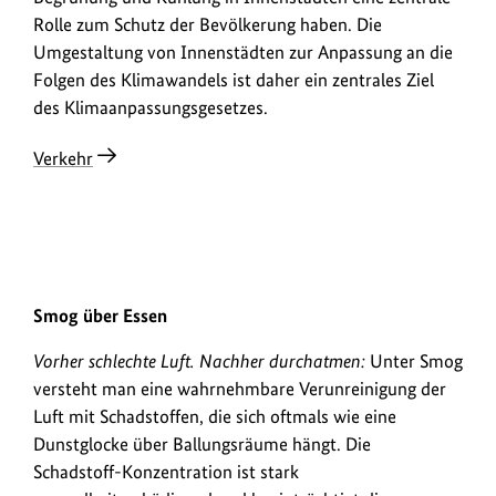
Rolle zum Schutz der Bevölkerung haben. Die
Umgestaltung von Innenstädten zur Anpassung an die
Folgen des Klimawandels ist daher ein zentrales Ziel
des Klimaanpassungsgesetzes.
Verkehr
1982
2022
Smog über Essen
Urheberinformationen
Urheb
1982: . 2022: Blick vom Rathausdach auf die Essener Skyline. Ve
Vorher schlechte Luft. Nachher durchatmen:
Unter Smog
zum
zum
Bild
Bild
versteht man eine wahrnehmbare Verunreinigung der
anzeigen
anzei
Luft mit Schadstoffen, die sich oftmals wie eine
Dunstglocke über Ballungsräume hängt. Die
Schadstoff-Konzentration ist stark