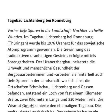
1991
2014
Tagebau Lichtenberg bei Ronneburg
Urheberinformationen
Urheb
1991: . 2014: Sanierungsgebiet Ronneburg zwischen Gessental, K
Vorher tiefe Spuren in der Landschaft. Nachher verheilte
zum
zum
Bild
Bild
Wunden.
Im Tagebau Lichtenberg bei Ronneburg
anzeigen
anzei
(Thüringen) wurde bis 1976 Uranerz für das sowjetische
Atomprogramm gewonnen. Die Gewinnung des
radioaktiven uranhaltigen Gesteins erfolgte mittels
Sprengarbeiten. Der Uranerzbergbau belastete die
Umwelt und menschliche Gesundheit der
Bergbauarbeiterinnen und -arbeiter. Sie hinterließ auch
tiefe Spuren in der Landschaft: wo sich einst die
Ortschaften Schmirchau, Lichtenberg und Gessen
befanden, entstand ein Loch von fast einem Kilometer
Breite, zwei Kilometern Länge und 230 Meter Tiefe. Die
Wismut
GmbH
sanierte den ehemaligen Tagebau. Die
revitalisierte Landschaft bei Ronneburg ist heute ein