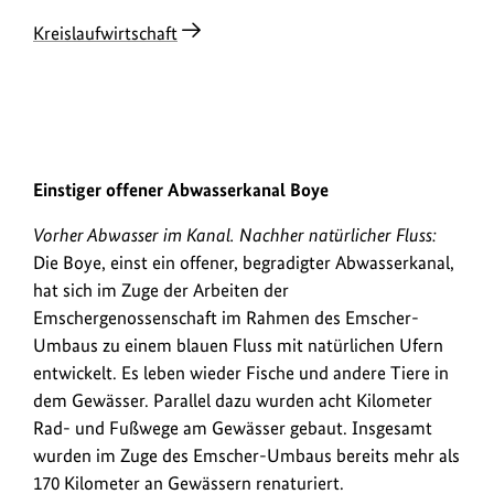
Kreislaufwirtschaft
1956
2024
Einstiger offener Abwasserkanal Boye
Urheberinformationen
Urheb
1956: Boye: Archivbild. 2024: Boye. Verwenden Sie die Pfeiltas
Vorher Abwasser im Kanal. Nachher natürlicher Fluss:
zum
zum
Bild
Bild
Die Boye, einst ein offener, begradigter Abwasserkanal,
anzeigen
anzei
hat sich im Zuge der Arbeiten der
Emschergenossenschaft im Rahmen des Emscher-
Umbaus zu einem blauen Fluss mit natürlichen Ufern
entwickelt. Es leben wieder Fische und andere Tiere in
dem Gewässer. Parallel dazu wurden acht Kilometer
Rad- und Fußwege am Gewässer gebaut. Insgesamt
wurden im Zuge des Emscher-Umbaus bereits mehr als
170 Kilometer an Gewässern renaturiert.