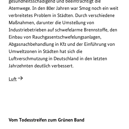
gesundheitsschädigend und beeinträchtigt die
Atemwege. In den 80er Jahren war Smog noch ein weit
verbreitetes Problem in Städten. Durch verschiedene
Maßnahmen, darunter die Umstellung von
Industriebetrieben auf schwefelarme Brennstoffe, den
Einbau von Rauchgasentschwefelungsanlagen,
Abgasnachbehandlung in Kfz und der Einführung von
Umweltzonen in Städten hat sich die
Luftverschmutzung in Deutschland in den letzten
Jahrzehnten deutlich verbessert.
Luft
1979
2026
Vom Todesstreifen zum Grünen Band
Urheberinformationen
Urheb
1979: Weg Kilometern entlang der ehemaligen innerdeutschen Gre