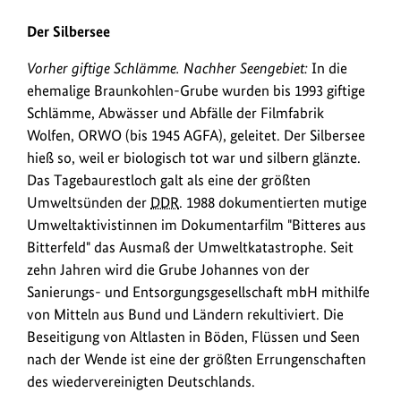
1990
2025
Der Silbersee
Urheberinformationen
Urheb
1990:
DDR
- Bitterfeld Silbersee 1990. 2025: Bauarbeiten am Si
Vorher giftige Schlämme. Nachher Seengebiet:
In die
zum
zum
Bild
Bild
ehemalige Braunkohlen-Grube wurden bis 1993 giftige
anzeigen
anzei
Schlämme, Abwässer und Abfälle der Filmfabrik
Wolfen, ORWO (bis 1945 AGFA), geleitet. Der Silbersee
hieß so, weil er biologisch tot war und silbern glänzte.
Das Tagebaurestloch galt als eine der größten
Umweltsünden der
DDR
. 1988 dokumentierten mutige
Umweltaktivistinnen im Dokumentarfilm "Bitteres aus
Bitterfeld" das Ausmaß der Umweltkatastrophe. Seit
zehn Jahren wird die Grube Johannes von der
Sanierungs- und Entsorgungsgesellschaft mbH mithilfe
von Mitteln aus Bund und Ländern rekultiviert. Die
Beseitigung von Altlasten in Böden, Flüssen und Seen
nach der Wende ist eine der größten Errungenschaften
des wiedervereinigten Deutschlands.