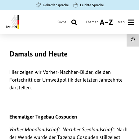
Zum
Zur
Zur
Gebärdensprache
Leichte Sprache
Hauptinhalt
Suche
Hauptnavigation
springen
springen
springen
Suche
Themen
Menü
A
bis
Bundesministerium
Z
4
für
U
Umwelt,
0
z
Damals und Heute
Klimaschutz,
B
Naturschutz
J
a
und
Hier zeigen wir Vorher-Nachher-Bilder, die den
a
nukleare
Fortschritt der Umweltpolitik der letzten Jahrzehnte
Sicherheit
darstellen.
h
r
1985
1998
e
Ehemaliger Tagebau Cospuden
Urheberinformationen
Urheb
1985: . 1998: Copsuden renaturiert im Jahr 1998. Verwenden Sie 
f
Vorher Mondlandschaft. Nachher Seenlandschaft:
Nach
zum
zum
Bild
Bild
der Wende wurde der Tagebau Cospuden stillgelegt
anzeigen
anzei