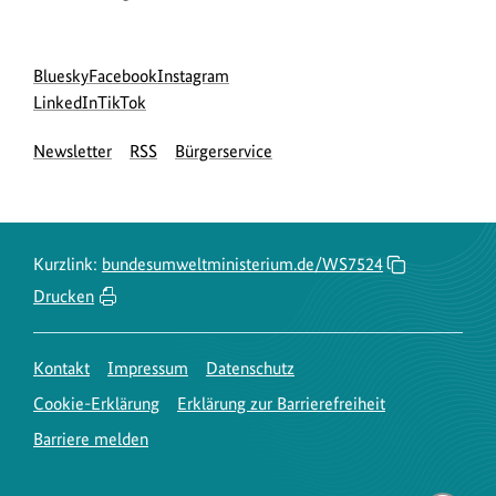
Social
zur
zur
zur
Bluesky
Facebook
Instagram
Media
Bluesky-
zur
zur
Facebook-
Instagram-
LinkedIn
TikTok
Navigation
Seite
LinkedIn-
TikTok-
Seite
Seite
Newsletter
RSS
Bürgerservice
des
Seite
Seite
des
des
BMUKN
des
des
BMUKN
BMUKN
BMUKN
BMUKN
Kurzlink:
bundesumweltministerium.de/WS7524
Drucken
Kontakt
Impressum
Datenschutz
Cookie-Erklärung
Erklärung zur Barrierefreiheit
Barriere melden