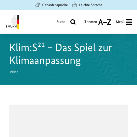
Zum
Zur
Zur
Gebärdensprache
Leichte Sprache
Hauptinhalt
Suche
Hauptnavigation
springen
springen
springen
Suche
Themen
Menü
A
bis
Bundesministerium
Z
für
Klim:S²¹ – Das Spiel zur
Umwelt,
Klimaschutz,
Klimaanpassung
Naturschutz
und
Video
nukleare
Sicherheit