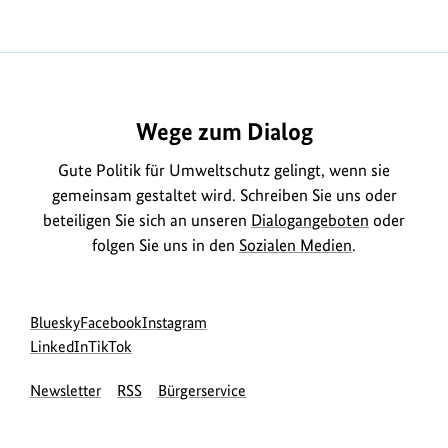
https://www.bundesumweltministerium.de/MD2055
Wege zum Dialog
Gute Politik für Umweltschutz gelingt, wenn sie
gemeinsam gestaltet wird. Schreiben Sie uns oder
beteiligen Sie sich an unseren
Dialogangeboten
oder
folgen Sie uns in den
Sozialen Medien
.
Social
zur
zur
zur
Bluesky
Facebook
Instagram
Media
Bluesky-
zur
zur
Facebook-
Instagram-
LinkedIn
TikTok
Navigation
Seite
LinkedIn-
TikTok-
Seite
Seite
Newsletter
RSS
Bürgerservice
des
Seite
Seite
des
des
BMUKN
des
des
BMUKN
BMUKN
BMUKN
BMUKN