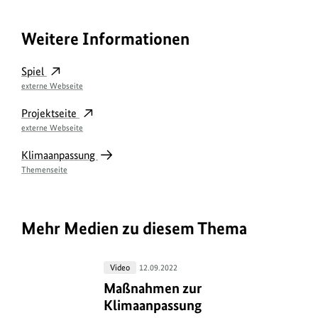
Weitere Informationen
Spiel
externe Webseite
Projektseite
externe Webseite
Klimaanpassung
Themenseite
Mehr Medien zu diesem Thema
Maßnahmen
Video
12.09.2022
zur
Maßnahmen zur Klimaanpassung
Maßnahmen zur
Klimaanpassung
Klimaanpassung