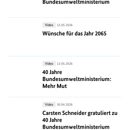
Bundesumweltministerium
Bundesumweltministerium
Wünsche
Video
15.05.2026
für
Wünsche für das Jahr 2065
Wünsche für das Jahr 2065
das
Jahr
2065
40
Video
13.05.2026
Jahre
40 Jahre Bundesumweltministerium
40 Jahre
Bundesumweltministerium:
Bundesumweltministerium:
Mehr
Mehr Mut
Mut
Carsten
Video
30.04.2026
Schneider
Carsten Schneider gratuliert zu 40
Carsten Schneider gratuliert zu
gratuliert
40 Jahre
zu
Bundesumweltministerium