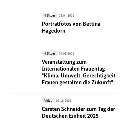
40
Jahre
Porträtfotos
4 Bilder
29.04.2026
Bundesumweltministerium
von
Porträtfotos von Bettina Hagedorn
Porträtfotos von Bettina
Bettina
Hagedorn
Hagedorn
Veranstaltung
4 Bilder
04.03.2026
zum
Veranstaltung zum Internationalen 
Veranstaltung zum
Internationalen
Internationalen Frauentag
Frauentag
"Klima. Umwelt. Gerechtigkeit.
"Klima.
Frauen gestalten die Zukunft"
Umwelt.
Gerechtigkeit.
Carsten
Video
02.10.2025
Frauen
Schneider
Carsten Schneider zum Tag der Deut
Carsten Schneider zum Tag der
gestalten
zum
Deutschen Einheit 2025
die
Tag
Zukunft"