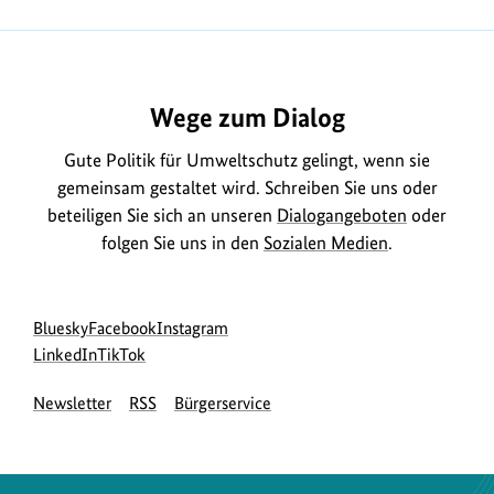
der
Deutschen
https://www.bundesumweltministerium.de/MD2224
Einheit
2025
Wege zum Dialog
Gute Politik für Umweltschutz gelingt, wenn sie
gemeinsam gestaltet wird. Schreiben Sie uns oder
beteiligen Sie sich an unseren
Dialogangeboten
oder
folgen Sie uns in den
Sozialen Medien
.
Social
zur
zur
zur
Bluesky
Facebook
Instagram
Media
Bluesky-
zur
zur
Facebook-
Instagram-
LinkedIn
TikTok
Navigation
Seite
LinkedIn-
TikTok-
Seite
Seite
Newsletter
RSS
Bürgerservice
des
Seite
Seite
des
des
BMUKN
des
des
BMUKN
BMUKN
BMUKN
BMUKN