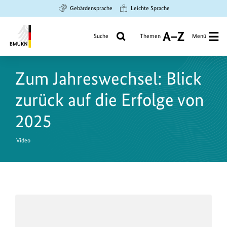
Zum
Zur
Zur
Gebärdensprache
Leichte Sprache
Hauptinhalt
Suche
Hauptnavigation
springen
springen
springen
Suche
Themen
Menü
A
bis
Bundesministerium
Z
für
Zum Jahreswechsel: Blick
Umwelt,
Klimaschutz,
zurück auf die Erfolge von
Naturschutz
und
2025
nukleare
Sicherheit
Video