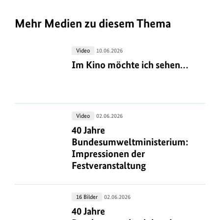
Mehr Medien zu diesem Thema
Im
Video
10.06.2026
Kino
Im Kino möchte ich sehen…
Im Kino möchte ich sehen…
möchte
ich
sehen…
40
Video
02.06.2026
Jahre
40 Jahre Bundesumweltministerium:
40 Jahre
Bundesumweltministerium:
Bundesumweltministerium:
Impressionen
Impressionen der
der
Festveranstaltung
Festveranstaltung
40
16 Bilder
02.06.2026
Jahre
40 Jahre Bundesumweltministeriu
40 Jahre