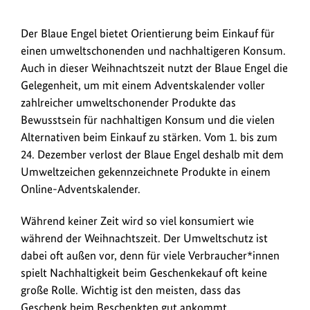
zum
Bild
Der
Der Blaue Engel bietet Orientierung beim Einkauf für
anz
Blaue
einen umweltschonenden und nachhaltigeren Konsum.
Engel
Auch in dieser Weihnachtszeit nutzt der Blaue Engel die
stärkt
Gelegenheit, um mit einem Adventskalender voller
mit
zahlreicher umweltschonender Produkte das
einem
Bewusstsein für nachhaltigen Konsum und die vielen
Adventskalender
Alternativen beim Einkauf zu stärken. Vom 1. bis zum
voller
24. Dezember verlost der Blaue Engel deshalb mit dem
zahlreicher
Umweltzeichen gekennzeichnete Produkte in einem
umweltschonender
Online-Adventskalender.
Produkte
das
Während keiner Zeit wird so viel konsumiert wie
Bewusstsein
während der Weihnachtszeit. Der Umweltschutz ist
für
dabei oft außen vor, denn für viele Verbraucher*innen
nachhaltigen
spielt Nachhaltigkeit beim Geschenkekauf oft keine
Konsum
große Rolle. Wichtig ist den meisten, dass das
und
Geschenk beim Beschenkten gut ankommt.