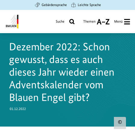
Zum
Zur
Zur
Gebärdensprache
Leichte Sprache
Hauptinhalt
Suche
Hauptnavigation
springen
springen
springen
Suche
Themen
Menü
A
bis
Bundesministerium
Z
für
Dezember 2022: Schon
Umwelt,
Klimaschutz,
gewusst, dass es auch
Naturschutz
und
dieses Jahr wieder einen
nukleare
Adventskalender vom
Sicherheit
Blauen Engel gibt?
01.12.2022
Urh