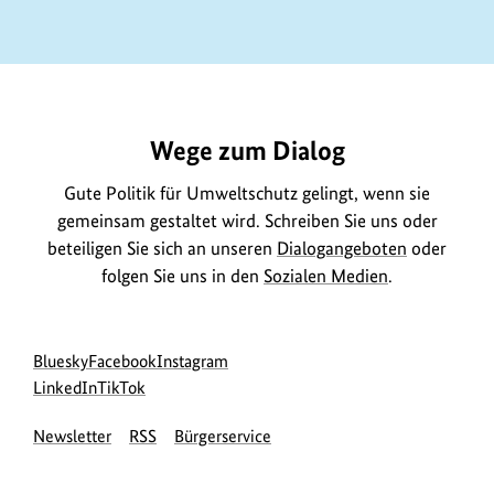
https://www.bundesumweltministerium.de/ME10382
Wege zum Dialog
Gute Politik für Umweltschutz gelingt, wenn sie
gemeinsam gestaltet wird. Schreiben Sie uns oder
beteiligen Sie sich an unseren
Dialogangeboten
oder
folgen Sie uns in den
Sozialen Medien
.
Social
zur
zur
zur
Bluesky
Facebook
Instagram
Media
Bluesky-
zur
zur
Facebook-
Instagram-
LinkedIn
TikTok
Navigation
Seite
LinkedIn-
TikTok-
Seite
Seite
Newsletter
RSS
Bürgerservice
des
Seite
Seite
des
des
BMUKN
des
des
BMUKN
BMUKN
BMUKN
BMUKN