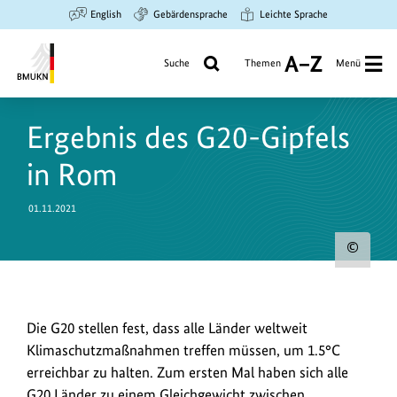
Zum
Zur
Zur
English
Gebärdensprache
Leichte Sprache
Hauptinhalt
Suche
Hauptnavigation
springen
springen
springen
Suche
Themen
Menü
A
bis
Bundesministerium
Z
für
Ergebnis des G20-Gipfels
Umwelt,
Klimaschutz,
in Rom
Naturschutz
und
01.11.2021
nukleare
Sicherheit
Urh
zum
Bild
Zum
Die G20 stellen fest, dass alle Länder weltweit
anz
ersten
Klimaschutzmaßnahmen treffen müssen, um 1.5°C
Mal
erreichbar zu halten. Zum ersten Mal haben sich alle
haben
G20 Länder zu einem Gleichgewicht zwischen