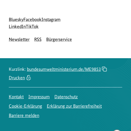
Social
zur
zur
zur
Bluesky
Facebook
Instagram
Media
Bluesky-
zur
zur
Facebook-
Instagram-
LinkedIn
TikTok
Navigation
Seite
LinkedIn-
TikTok-
Seite
Seite
Newsletter
RSS
Bürgerservice
des
Seite
Seite
des
des
BMUKN
des
des
BMUKN
BMUKN
BMUKN
BMUKN
Kurzlink:
bundesumweltministerium.de/ME9853
Drucken
Kontakt
Impressum
Datenschutz
Cookie-Erklärung
Erklärung zur Barrierefreiheit
Barriere melden