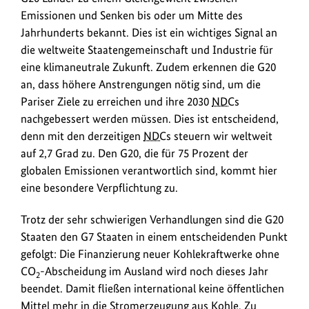
sich
Emissionen und Senken bis oder um Mitte des
alle
Jahrhunderts bekannt. Dies ist ein wichtiges Signal an
G20
die weltweite Staatengemeinschaft und Industrie für
Länder
eine klimaneutrale Zukunft. Zudem erkennen die G20
zu
an, dass höhere Anstrengungen nötig sind, um die
einem
Pariser Ziele zu erreichen und ihre 2030
NDCs
Gleichgewicht
nachgebessert werden müssen. Dies ist entscheidend,
zwischen
denn mit den derzeitigen
NDCs
steuern wir weltweit
Emissionen
auf 2,7 Grad zu. Den G20, die für 75 Prozent der
und
globalen Emissionen verantwortlich sind, kommt hier
Senken
eine besondere Verpflichtung zu.
bis
oder
Trotz der sehr schwierigen Verhandlungen sind die G20
um
Staaten den G7 Staaten in einem entscheidenden Punkt
Mitte
gefolgt: Die Finanzierung neuer Kohlekraftwerke ohne
des
CO
-Abscheidung im Ausland wird noch dieses Jahr
2
Jahrhunderts
beendet. Damit fließen international keine öffentlichen
bekannt.
Mittel mehr in die Stromerzeugung aus Kohle. Zu