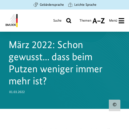
Zum
Zur
Zur
Gebärdensprache
Leichte Sprache
Hauptinhalt
Suche
Hauptnavigation
springen
springen
springen
Suche
Themen
Menü
A
bis
Bundesministerium
Z
für
März 2022: Schon
Umwelt,
Klimaschutz,
gewusst... dass beim
Naturschutz
und
Putzen weniger immer
nukleare
mehr ist?
Sicherheit
01.03.2022
Urh
zum
Bild