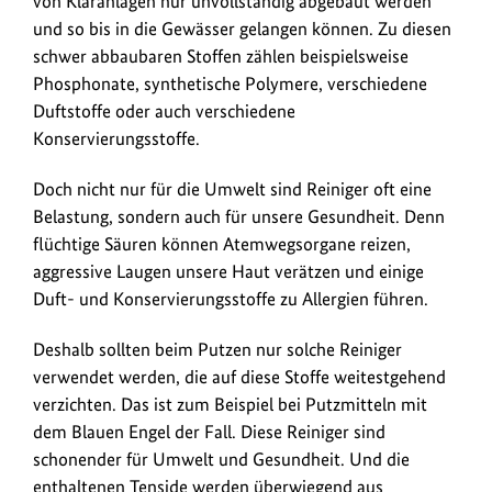
von Kläranlagen nur unvollständig abgebaut werden
Verbraucherinnen
und so bis in die Gewässer gelangen können. Zu diesen
und
schwer abbaubaren Stoffen zählen beispielsweise
Verbraucher
Phosphonate, synthetische Polymere, verschiedene
mögliche
Duftstoffe oder auch verschiedene
Folgen
Konservierungsstoffe.
für
die
Doch nicht nur für die Umwelt sind Reiniger oft eine
Umwelt
Belastung, sondern auch für unsere Gesundheit. Denn
verringern.
flüchtige Säuren können Atemwegsorgane reizen,
aggressive Laugen unsere Haut verätzen und einige
Duft- und Konservierungsstoffe zu Allergien führen.
Deshalb sollten beim Putzen nur solche Reiniger
verwendet werden, die auf diese Stoffe weitestgehend
verzichten. Das ist zum Beispiel bei Putzmitteln mit
dem Blauen Engel der Fall. Diese Reiniger sind
schonender für Umwelt und Gesundheit. Und die
enthaltenen Tenside werden überwiegend aus