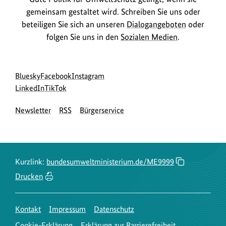
gemeinsam gestaltet wird. Schreiben Sie uns oder
beteiligen Sie sich an unseren
Dialogangeboten
oder
folgen Sie uns in den
Sozialen Medien
.
Social
zur
zur
zur
Bluesky
Facebook
Instagram
Media
Bluesky-
zur
zur
Facebook-
Instagram-
LinkedIn
TikTok
Navigation
Seite
LinkedIn-
TikTok-
Seite
Seite
Newsletter
RSS
Bürgerservice
des
Seite
Seite
des
des
BMUKN
des
des
BMUKN
BMUKN
BMUKN
BMUKN
Kurzlink:
bundesumweltministerium.de/ME9999
Drucken
Kontakt
Impressum
Datenschutz
Cookie-Erklärung
Erklärung zur Barrierefreiheit