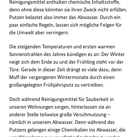
Nicht
Reinigungsmittel enthalten chemische Inhaltsstoffe,
anz
nur
denn ohne diese könnten sie ihren Zweck nicht erfüllen.
für
Putzen belastet also immer das Abwasser. Durch ein
die
paar einfache Regeln, lassen sich mögliche Folgen für
Umwelt
die Umwelt aber verringern.
sind
Putzmittel
Die steigenden Temperaturen und ersten warmen
eine
Sonnenstrahlen des Jahres kündigen es an: Der Winter
Belastung,
neigt sich dem Ende zu und der Frühling steht vor der
auch
Türe. Gerade in dieser Zeit drängt es viele dazu, denn
für
Muff der vergangenen Wintermonate durch einen
unsere
großangelegten Frühjahrsputz zu vertreiben.
Gesundheit.
Der
Doch während Reinigungsmittel für Sauberkeit in
Blaue
unseren Wohnungen sorgen, hinterlassen sie an
Engel
anderer Stelle teilweise große Verschmutzung –
gibt
nämlich in unserem Abwasser. Denn während des
Tipps
Putzens gelangen einige Chemikalien ins Abwasser, die
wie