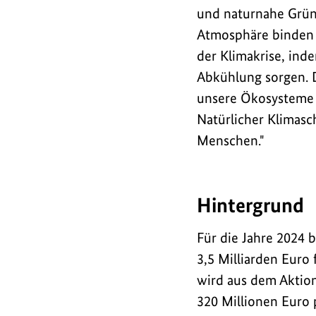
Klimaschutz
und naturnahe Grün
(
ANK
)
Atmosphäre binden u
gesichert,
der Klimakrise, ind
das
Abkühlung sorgen. 
bis
unsere Ökosysteme 
2028
Natürlicher Klimasch
über
Menschen."
3,5
Milliarden
Euro
bereitstellt.
Hintergrund
Für die Jahre 2024 
3,5 Milliarden Euro
wird aus dem Aktio
320 Millionen Euro 