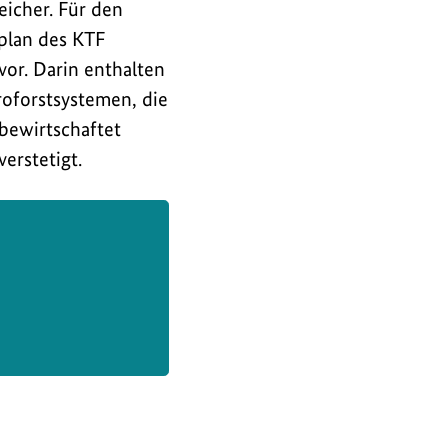
icher. Für den
plan des KTF
vor. Darin enthalten
roforstsystemen, die
 bewirtschaftet
erstetigt.