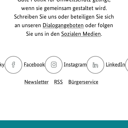
wenn sie gemeinsam gestaltet wird.
Schreiben Sie uns oder beteiligen Sie sich
an unseren
Dialogangeboten
oder folgen
Sie uns in den
Sozialen Medien
.
zur
zur
zur
z
ky
Facebook
Instagram
LinkedIn
Bluesky-
Facebook-
Instagram-
L
Seite
Seite
Seite
S
Newsletter
RSS
Bürgerservice
des
des
des
d
BMUKN
BMUKN
BMUKN