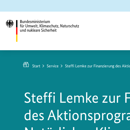
Zum
Zur
Zur
Hauptinhalt
Suche
Hauptnavigation
springen
springen
springen
Bundesministerium
für
Umwelt,
Start
Service
Steffi Lemke zur Finanzierung des Akt
Klimaschutz,
Naturschutz
und
Steffi Lemke zur 
nukleare
Sicherheit
des Aktionsprog