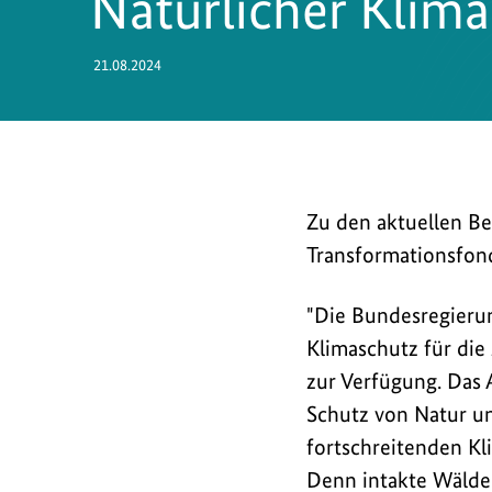
Natürlicher Klim
21.08.2024
Das
Zu den aktuellen Be
Bundeskabinett
Transformationsfond
hat
die
"Die Bundesregierun
langfristige
Klimaschutz für die 
Finanzierung
zur Verfügung. Das 
des
Schutz von Natur un
Aktionsprogramms
fortschreitenden Kl
Natürlicher
Denn intakte Wälde