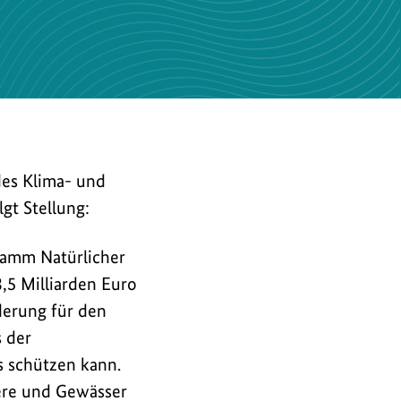
des Klima- und
gt Stellung:
ramm Natürlicher
3,5 Milliarden Euro
derung für den
s der
s schützen kann.
ere und Gewässer