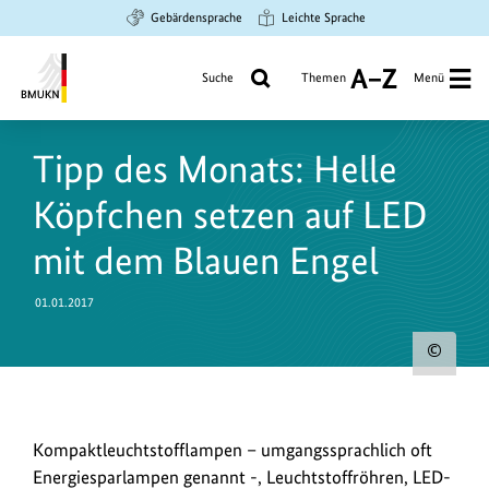
Zum
Zur
Zur
Gebärdensprache
Leichte Sprache
Hauptinhalt
Suche
Hauptnavigation
springen
springen
springen
Suche
Themen
Menü
A
bis
Bundesministerium
Z
für
Tipp des Monats: Helle
Umwelt,
Klimaschutz,
Köpfchen setzen auf LED
Naturschutz
und
mit dem Blauen Engel
nukleare
Sicherheit
01.01.2017
Urh
zum
Bild
Der
Kompaktleuchtstofflampen – umgangssprachlich oft
anz
Blaue
Energiesparlampen genannt -, Leuchtstoffröhren, LED-