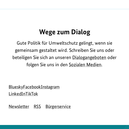
https://www.bundesumweltministerium.de/ME7720
Wege zum Dialog
Gute Politik für Umweltschutz gelingt, wenn sie
gemeinsam gestaltet wird. Schreiben Sie uns oder
beteiligen Sie sich an unseren
Dialogangeboten
oder
folgen Sie uns in den
Sozialen Medien
.
Social
zur
zur
zur
Bluesky
Facebook
Instagram
Media
Bluesky-
zur
zur
Facebook-
Instagram-
LinkedIn
TikTok
Navigation
Seite
LinkedIn-
TikTok-
Seite
Seite
Newsletter
RSS
Bürgerservice
des
Seite
Seite
des
des
BMUKN
des
des
BMUKN
BMUKN
BMUKN
BMUKN