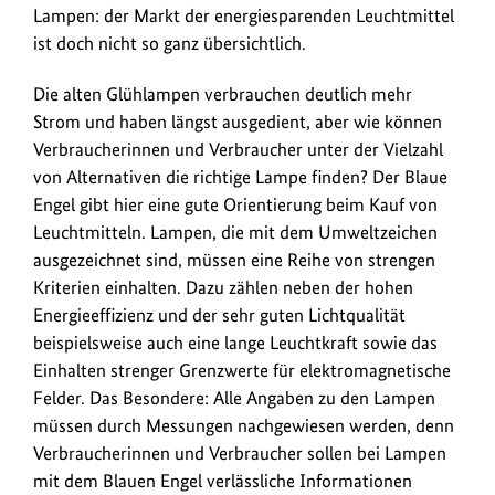
Engel
Lampen: der Markt der energiesparenden Leuchtmittel
gibt
ist doch nicht so ganz übersichtlich.
eine
gute
Die alten Glühlampen verbrauchen deutlich mehr
Orientierung
Strom und haben längst ausgedient, aber wie können
beim
Verbraucherinnen und Verbraucher unter der Vielzahl
Kauf
von Alternativen die richtige Lampe finden? Der Blaue
von
Engel gibt hier eine gute Orientierung beim Kauf von
Leuchtmitteln.
Leuchtmitteln. Lampen, die mit dem Umweltzeichen
Lampen,
ausgezeichnet sind, müssen eine Reihe von strengen
die
Kriterien einhalten. Dazu zählen neben der hohen
mit
Energieeffizienz und der sehr guten Lichtqualität
dem
beispielsweise auch eine lange Leuchtkraft sowie das
Umweltzeichen
Einhalten strenger Grenzwerte für elektromagnetische
ausgezeichnet
Felder. Das Besondere: Alle Angaben zu den Lampen
sind,
müssen durch Messungen nachgewiesen werden, denn
müssen
Verbraucherinnen und Verbraucher sollen bei Lampen
eine
mit dem Blauen Engel verlässliche Informationen
Reihe