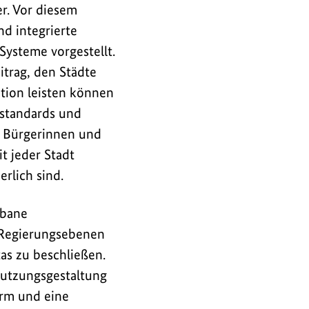
er. Vor diesem
d integrierte
Systeme vorgestellt.
trag, den Städte
tion leisten können
tstandards und
n Bürgerinnen und
t jeder Stadt
rlich sind.
rbane
 Regierungsebenen
tas zu beschließen.
nutzungsgestaltung
orm und eine