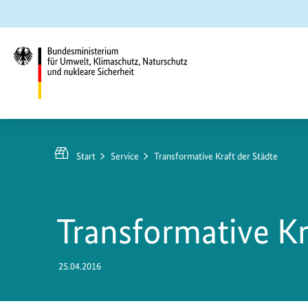
Zum
Zur
Zur
Hauptinhalt
Suche
Hauptnavigation
springen
springen
springen
Bundesministerium
für
Umwelt,
Start
Service
Transformative Kraft der Städte
Klimaschutz,
Naturschutz
und
Transformative Kr
nukleare
Sicherheit
25.04.2016