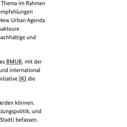
es Thema im Rahmen
sempfehlungen
e New Urban Agenda
sakteure
nachhaltige und
des
BMUB
, mit der
und international
itiative
IKI
die
erden können.
lungspolitik, und
Stadt) befassen.