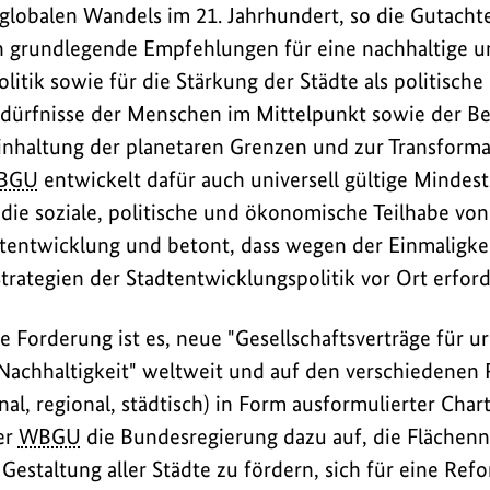
r globalen Wandels im 21. Jahrhundert, so die Gutacht
 grundlegende Empfehlungen für eine nachhaltige un
itik sowie für die Stärkung der Städte als politische 
dürfnisse der Menschen im Mittelpunkt sowie der Bei
nhaltung der planetaren Grenzen und zur Transforma
BGU
entwickelt dafür auch universell gültige Mindes
ie soziale, politische und ökonomische Teilhabe vo
tentwicklung und betont, dass wegen der Einmaligkei
rategien der Stadtentwicklungspolitik vor Ort erforde
e Forderung ist es, neue "Gesellschaftsverträge für u
 Nachhaltigkeit" weltweit und auf den verschiedenen
onal, regional, städtisch) in Form ausformulierter Char
er
WBGU
die Bundesregierung dazu auf, die Flächen
Gestaltung aller Städte zu fördern, sich für eine Ref