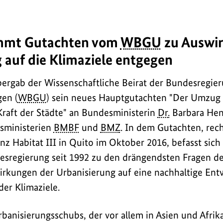
immt Gutachten vom
WBGU
zu Auswir
 auf die Klimaziele entgegen
bergab der Wissenschaftliche Beirat der Bundesregie
en (
WBGU
) sein neues Hauptgutachten "Der Umzug
Kraft der Städte" an Bundesministerin
Dr.
Barbara Hen
esministerien
BMBF
und
BMZ
. In dem Gutachten, rech
z Habitat III in Quito im Oktober 2016, befasst sich 
desregierung seit 1992 zu den drängendsten Fragen d
irkungen der Urbanisierung auf eine nachhaltige Ent
der Klimaziele.
banisierungsschubs, der vor allem in Asien und Afrika