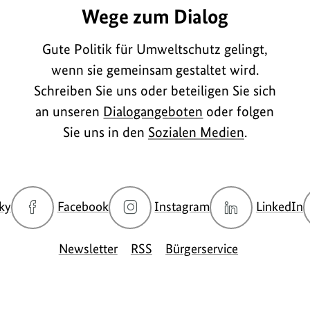
Wege zum Dialog
Gute Politik für Umweltschutz gelingt,
wenn sie gemeinsam gestaltet wird.
Schreiben Sie uns oder beteiligen Sie sich
an unseren
Dialogangeboten
oder folgen
Sie uns in den
Sozialen Medien
.
zur
zur
zur
z
ky
Facebook
Instagram
LinkedIn
Bluesky-
Facebook-
Instagram-
L
Seite
Seite
Seite
S
Newsletter
RSS
Bürgerservice
des
des
des
d
BMUKN
BMUKN
BMUKN