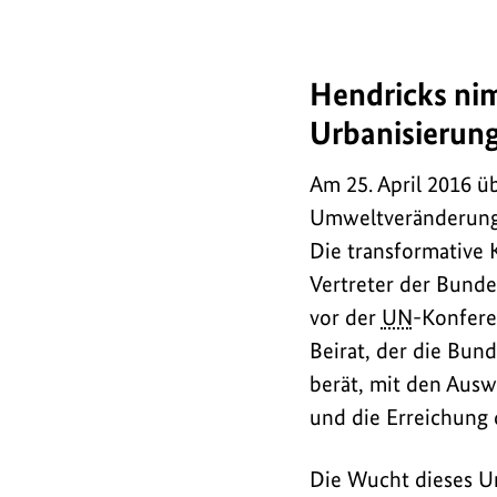
Hendricks n
Hendricks
nimmt
Urbanisierung
Gutachten
vom
Am 25. April 2016 ü
WBGU
Umweltveränderung
zu
Die transformative 
Auswirkungen
Vertreter der Bund
der
vor der
UN
-Konferen
Urbanisierung
Beirat, der die Bun
auf
berät, mit den Ausw
die
und die Erreichung 
Klimaziele
entgegen
Die Wucht dieses Ur