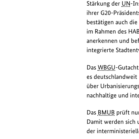
Stärkung der
UN
-In
ihrer G20-Präsiden
bestätigen auch die
im Rahmen des HABIT
anerkennen und bef
integrierte Stadten
Das
WBGU
-Gutacht
es deutschlandweit 
über Urbanisierungs
nachhaltige und int
Das
BMUB
prüft nu
Damit werden sich u
der interministeriel