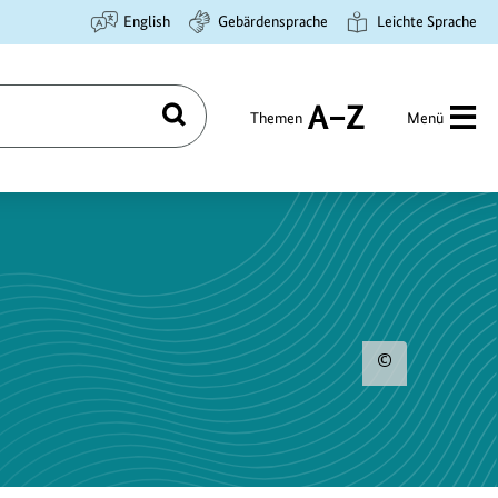
English
Gebärdensprache
Leichte Sprache
Themen
Menü
Suchen
A
bis
Z
Urhebe
zum
Bild
anzeig