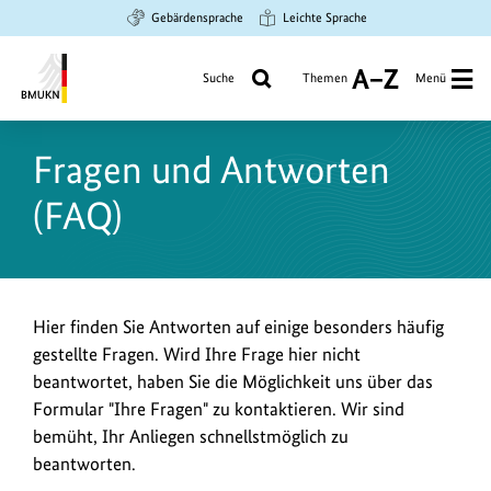
Zum
Zur
Zur
Gebärdensprache
Leichte Sprache
Hauptinhalt
Suche
Hauptnavigation
springen
springen
springen
Suche
Themen
Menü
A
bis
Bundesministerium
Z
für
Fragen und Antworten
Umwelt,
Klimaschutz,
(FAQ)
Naturschutz
und
nukleare
Sicherheit
Hier finden Sie Antworten auf einige besonders häufig
gestellte Fragen. Wird Ihre Frage hier nicht
beantwortet, haben Sie die Möglichkeit uns über das
Formular "Ihre Fragen" zu kontaktieren. Wir sind
bemüht, Ihr Anliegen schnellstmöglich zu
beantworten.