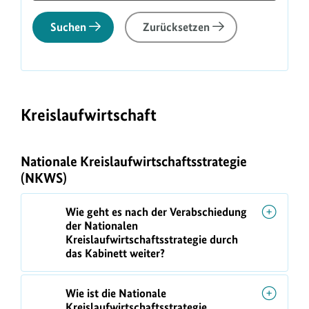
Suchen
Zurücksetzen
F
A
Kreislaufwirtschaft
Q
-
L
Nationale Kreislaufwirtschaftsstrategie
(NKWS)
i
s
Wie geht es nach der Verabschiedung
t
der Nationalen
e
Kreislaufwirtschaftsstrategie durch
das Kabinett weiter?
f
i
Wie ist die Nationale
l
Kreislaufwirtschaftsstrategie