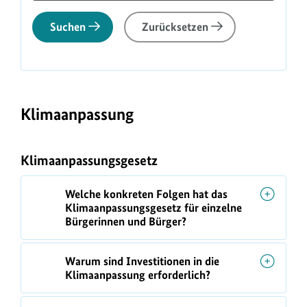
Suchen
Zurücksetzen
F
A
Klimaanpassung
Q
-
L
Klimaanpassungsgesetz
i
Welche konkreten Folgen hat das
s
Klimaanpassungsgesetz für einzelne
t
Bürgerinnen und Bürger?
e
f
Warum sind Investitionen in die
Klimaanpassung erforderlich?
i
l