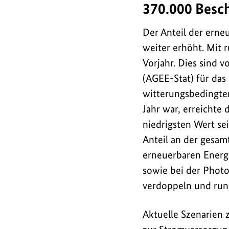
Prozent
370.000 Besch
Anteil
an
Der Anteil der erne
der
weiter erhöht. Mit 
Stromversorgung<br
Vorjahr. Dies sind 
/>370.000
(AGEE-Stat) für das
Beschäftigte
witterungsbedingter
in
Jahr war, erreichte
der
niedrigsten Wert se
Branche
Anteil an der gesam
erneuerbaren Energ
sowie bei der Photo
verdoppeln und rund
Aktuelle Szenarien 