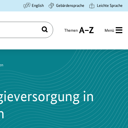
English
Gebärdensprache
Leichte Sprache
Themen
Menü
Suchen
A
bis
Z
en
gieversorgung in
n