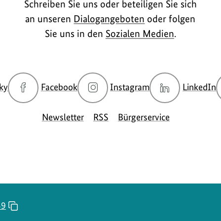
Schreiben Sie uns oder beteiligen Sie sich
an unseren
Dialogangeboten
oder folgen
Sie uns in den
Sozialen Medien
.
zur
zur
zur
z
ky
Facebook
Instagram
LinkedIn
Bluesky-
Facebook-
Instagram-
L
Seite
Seite
Seite
S
Newsletter
RSS
Bürgerservice
des
des
des
d
BMUKN
BMUKN
BMUKN
59