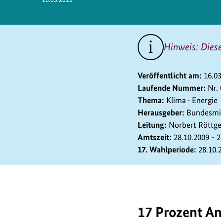
Hinweis: Dies
Veröffentlicht am:
16.0
Laufende Nummer:
Nr.
Thema:
Klima · Energie
Herausgeber:
Bundesmin
Leitung:
Norbert Röttg
Amtszeit:
28.10.2009 - 
17. Wahlperiode:
28.10.
17 Prozent An
17