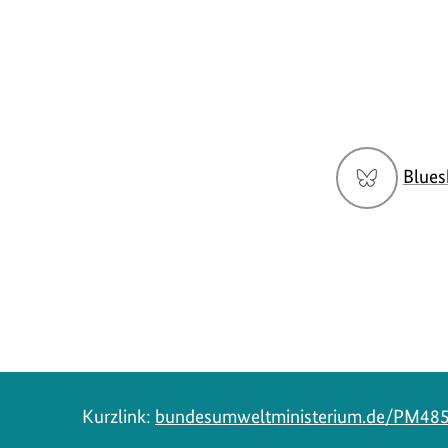
Social
Blues
Media
Navigation
Kurzlink:
bundesumweltministerium.de/PM48