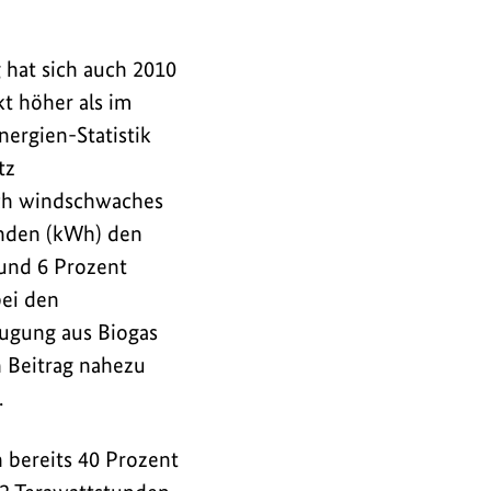
 hat sich auch 2010
t höher als im
nergien-Statistik
tz
ich windschwaches
unden (kWh) den
rund 6 Prozent
bei den
eugung aus Biogas
n Beitrag nahezu
.
 bereits 40 Prozent