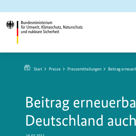
Zum
Zur
Zur
Hauptinhalt
Suche
Hauptnavigation
springen
springen
springen
Bundesministerium
für
https://www.bundesumweltministerium.de/PM48
Umwelt,
Start
Presse
Pressemitteilungen
Beitrag erneuer
Klimaschutz,
Naturschutz
und
Beitrag erneuerba
nukleare
Sicherheit
Deutschland auch
16.03.2011