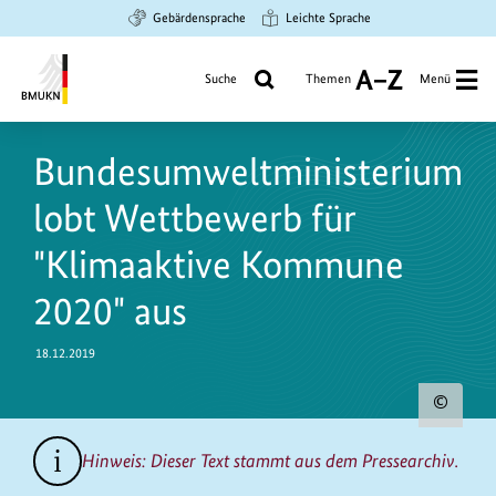
Zum
Zur
Zur
Gebärdensprache
Leichte Sprache
Hauptinhalt
Suche
Hauptnavigation
springen
springen
springen
Suche
Themen
Menü
A
bis
Bundesministerium
Z
https://www.bundesumweltministerium.de/PM8901
für
Bundesumweltministerium
Umwelt,
Klimaschutz,
lobt Wettbewerb für
Naturschutz
und
"Klimaaktive Kommune
nukleare
2020" aus
Sicherheit
18.12.2019
Urh
zum
Hinweis: Dieser Text stammt aus dem Pressearchiv.
Bild