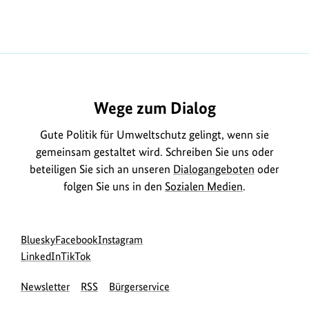
Wege zum Dialog
Gute Politik für Umweltschutz gelingt, wenn sie
gemeinsam gestaltet wird. Schreiben Sie uns oder
beteiligen Sie sich an unseren
Dialogangeboten
oder
folgen Sie uns in den
Sozialen Medien
.
Social
zur
zur
zur
Bluesky
Facebook
Instagram
Media
Bluesky-
zur
zur
Facebook-
Instagram-
LinkedIn
TikTok
Navigation
Seite
LinkedIn-
TikTok-
Seite
Seite
Newsletter
RSS
Bürgerservice
des
Seite
Seite
des
des
BMUKN
des
des
BMUKN
BMUKN