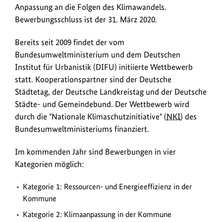
innovative
Anpassung an die Folgen des Klimawandels.
Maßnahmen
Bewerbungsschluss ist der 31. März 2020.
und
Projekte
Bereits seit 2009 findet der vom
zum
Bundesumweltministerium und dem Deutschen
Klimaschutz
Institut für Urbanistik (DIFU) initiierte Wettbewerb
und
statt. Kooperationspartner sind der Deutsche
zur
Städtetag, der Deutsche Landkreistag und der Deutsche
Anpassung
Städte- und Gemeindebund. Der Wettbewerb wird
an
durch die "Nationale Klimaschutzinitiative" (
NKI
) des
die
Bundesumweltministeriums finanziert.
Folgen
des
Im kommenden Jahr sind Bewerbungen in vier
Klimawandels
Kategorien möglich:
gesucht.
Kategorie 1: Ressourcen- und Energieeffizienz in der
Kommune
Kategorie 2: Klimaanpassung in der Kommune