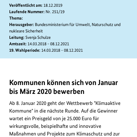
anz
Veröffentlicht am:
18.12.2019
Laufende Nummer:
Nr. 251/19
Thema:
Herausgeber:
Bundesministerium für Umwelt, Naturschutz und
nukleare Sicherheit
Leitung:
Svenja Schulze
Amtszeit:
14.03.2018 - 08.12.2021
19. Wahlperiode:
14.03.2018 - 08.12.2021
Kommunen können sich von Januar
Beim
Wettbewerb
bis März 2020 bewerben
"Klimaaktive
Ab 8. Januar 2020 geht der Wettbewerb "Klimaaktive
Kommune"
werden
Kommune" in die nächste Runde. Auf die Gewinner
wirkungsvolle,
wartet ein Preisgeld von je 25.000 Euro für
beispielhafte
wirkungsvolle, beispielhafte und innovative
und
Maßnahmen und Projekte zum Klimaschutz und zur