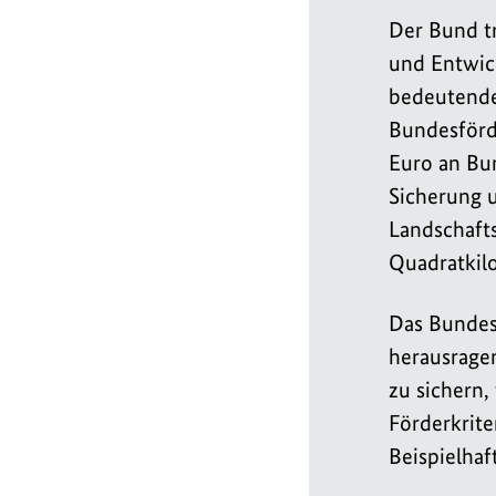
Der Bund t
und Entwic
bedeutende
Bundesförd
Euro an Bu
Sicherung 
Landschafts
Quadratkilo
Das Bundesf
herausrage
zu sichern
Förderkrite
Beispielhaf