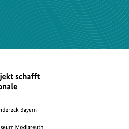
jekt schafft
onale
ändereck Bayern –
useum Mödlareuth