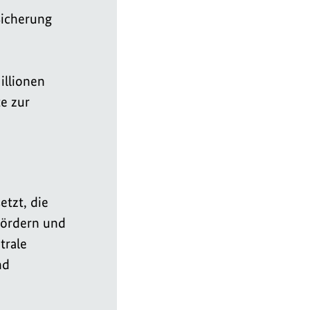
Sicherung
illionen
e zur
tzt, die
fördern und
trale
nd