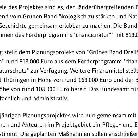
le des Projektes sind es, den länderübergreifenden
end vom Grünen Band ökologisch zu stärken und Nat
eschichte gemeinsam erlebbar zu machen. Die Bunde
hmen des Förderprogramms "chance.natur"“ mit 813.0
g stellt dem Planungsprojekt von "Grünes Band Dreil
n" rund 813.000 Euro aus dem Förderprogramm "chanc
urschutz" zur Verfügung. Weitere Finanzmittel stelle
d Thüringen in Höhe von rund 163.000 Euro und der
he von rund 108.000 Euro bereit. Das Bundesamt für
fachlich und administrativ.
ährigen Planungsprojektes wird nun gemeinsam mit d
nen und Akteuren im Projektgebiet ein Pflege- und 
estimmt. Die geplanten Maßnahmen sollen anschließe