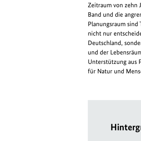
Geschichte
Zeitraum von zehn J
gemeinsam
Band und die angre
erlebbar
Planungsraum sind T
zu
nicht nur entscheid
machen.
Deutschland, sonder
und der Lebensräume
Unterstützung aus P
für Natur und Mensc
Hinterg