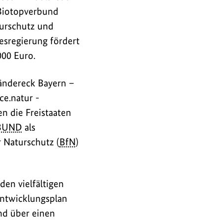
 Biotopverbund
urschutz und
sregierung fördert
00 Euro.
ändereck Bayern –
e.natur -
n die Freistaaten
BUND
als
 Naturschutz (
BfN
)
en vielfältigen
Entwicklungsplan
nd über einen