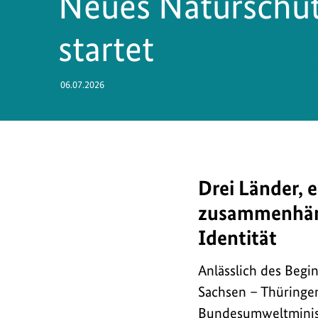
Neues Naturschut
startet
06.07.2026
Drei Länder, 
Ziele
des
zusammenhäng
neuen
Identität
Naturschutzgroßproje
sind
Anlässlich des Begi
es,
Sachsen – Thüringen
den
Bundesumweltminis