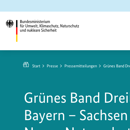
Zum
Zur
Zur
Hauptinhalt
Suche
Hauptnavigation
springen
springen
springen
Bundesministerium
für
Umwelt,
Start
Presse
Pressemitteilungen
Grünes Band Dre
Klimaschutz,
Naturschutz
und
Grünes Band Drei
nukleare
Sicherheit
Bayern – Sachsen