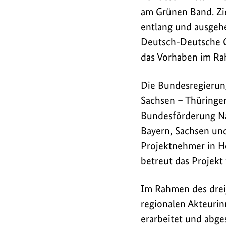
länderübergreifenden
am Grünen Band. Zie
Biotopverbund
entlang und ausgeh
entlang
Deutsch-Deutsche G
und
das Vorhaben im Ra
ausgehend
vom
Die Bundesregierun
Grünen
Sachsen – Thüringe
Band
Bundesförderung Nat
ökologisch
Bayern, Sachsen un
zu
stärken
Projektnehmer in Hö
und
betreut das Projekt 
Naturschutz
und
Im Rahmen des dreij
Deutsch-
regionalen Akteurin
Deutsche
erarbeitet und abg