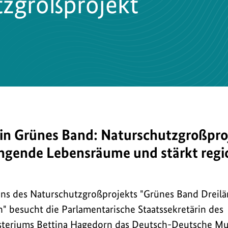
zgroßprojekt
ein Grünes Band: Naturschutzgroßpro
ende Lebensräume und stärkt regi
ktes
nns des Naturschutzgroßprojekts "Grünes Band Dreil
" besucht die Parlamentarische Staatssekretärin des
teriums Bettina Hagedorn das Deutsch-Deutsche M