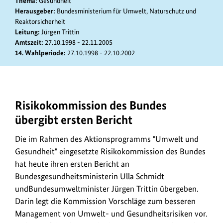
Thema:
Gesundheit
Herausgeber:
Bundesministerium für Umwelt, Naturschutz und
Reaktorsicherheit
Leitung:
Jürgen Trittin
Amtszeit:
27.10.1998 - 22.11.2005
14. Wahlperiode:
27.10.1998 - 22.10.2002
Risikokommission des Bundes
Risikokommission
des
übergibt ersten Bericht
Bundes
Die im Rahmen des Aktionsprogramms "Umwelt und
übergibt
ersten
Gesundheit" eingesetzte Risikokommission des Bundes
Bericht
hat heute ihren ersten Bericht an
Bundesgesundheitsministerin Ulla Schmidt
undBundesumweltminister Jürgen Trittin übergeben.
Darin legt die Kommission Vorschläge zum besseren
Management von Umwelt- und Gesundheitsrisiken vor.