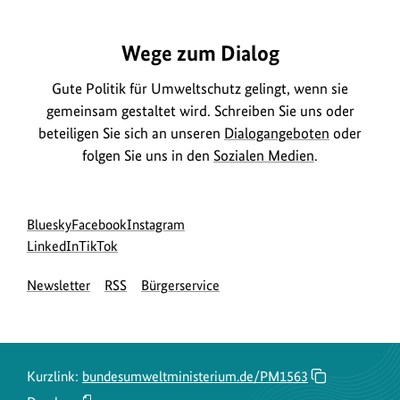
Wege zum Dialog
Gute Politik für Umweltschutz gelingt, wenn sie
gemeinsam gestaltet wird. Schreiben Sie uns oder
beteiligen Sie sich an unseren
Dialogangeboten
oder
folgen Sie uns in den
Sozialen Medien
.
Social
zur
zur
zur
Bluesky
Facebook
Instagram
Media
Bluesky-
zur
zur
Facebook-
Instagram-
LinkedIn
TikTok
Navigation
Seite
LinkedIn-
TikTok-
Seite
Seite
Newsletter
RSS
Bürgerservice
des
Seite
Seite
des
des
BMUKN
des
des
BMUKN
BMUKN
BMUKN
BMUKN
Kurzlink:
bundesumweltministerium.de/PM1563