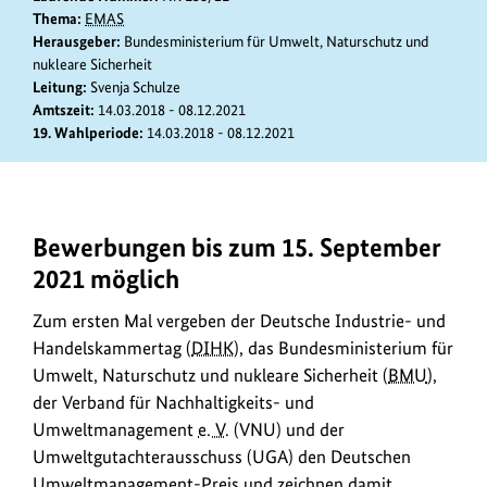
Thema:
EMAS
Herausgeber:
Bundesministerium für Umwelt, Naturschutz und
nukleare Sicherheit
Leitung:
Svenja Schulze
Amtszeit:
14.03.2018 - 08.12.2021
19. Wahlperiode:
14.03.2018 - 08.12.2021
Bewerbungen bis zum 15. September
In
diesem
2021 möglich
Jahr
Zum ersten Mal vergeben der Deutsche Industrie- und
wird
zum
Handelskammertag (
DIHK
), das Bundesministerium für
ersten
Umwelt, Naturschutz und nukleare Sicherheit (
BMU
),
Mal
der Verband für Nachhaltigkeits- und
der
Umweltmanagement
e. V.
(VNU) und der
Deutsche
Umweltgutachterausschuss (UGA) den Deutschen
Umweltmanagement-
Umweltmanagement-Preis und zeichnen damit