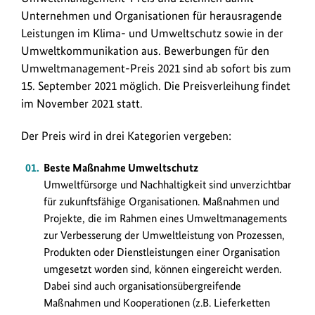
Preis
Unternehmen und Organisationen für herausragende
verliehen.
Leistungen im Klima- und Umweltschutz sowie in der
Mit
Umweltkommunikation aus. Bewerbungen für den
ihm
Umweltmanagement-Preis 2021 sind ab sofort bis zum
werden
15. September 2021 möglich. Die Preisverleihung findet
Unternehmen
im November 2021 statt.
und
Organisationen
Der Preis wird in drei Kategorien vergeben:
für
herausragende
Beste Maßnahme Umweltschutz
Leistungen
Umweltfürsorge und Nachhaltigkeit sind unverzichtbar
im
für zukunftsfähige Organisationen. Maßnahmen und
Klima-
Projekte, die im Rahmen eines Umweltmanagements
und
zur Verbesserung der Umweltleistung von Prozessen,
Umweltschutz
Produkten oder Dienstleistungen einer Organisation
und
umgesetzt worden sind, können eingereicht werden.
in
Dabei sind auch organisationsübergreifende
der
Maßnahmen und Kooperationen (z.B. Lieferketten
Umweltkommunikation