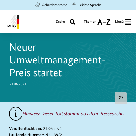
Zum
Zur
Zur
Gebärdensprache
Leichte Sprache
Hauptinhalt
Suche
Hauptnavigation
springen
springen
springen
Suche
Themen
Menü
A
bis
Bundesministerium
Z
https://www.bundesumweltministerium.de/PM9653
für
Neuer
Umwelt,
Klimaschutz,
Umweltmanagement-
Naturschutz
und
Preis startet
nukleare
Sicherheit
21.06.2021
Urh
zum
Hinweis: Dieser Text stammt aus dem Pressearchiv.
Bild
anz
Veröffentlicht am:
21.06.2021
Laufende Nummer:
Nr. 138/21