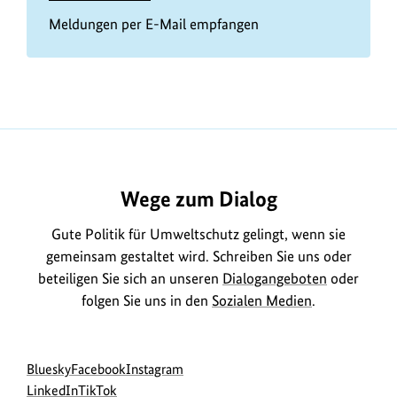
Meldungen per E-Mail empfangen
Wege zum Dialog
Gute Politik für Umweltschutz gelingt, wenn sie
gemeinsam gestaltet wird. Schreiben Sie uns oder
beteiligen Sie sich an unseren
Dialogangeboten
oder
folgen Sie uns in den
Sozialen Medien
.
Social
zur
zur
zur
Bluesky
Facebook
Instagram
Media
Bluesky-
zur
zur
Facebook-
Instagram-
LinkedIn
TikTok