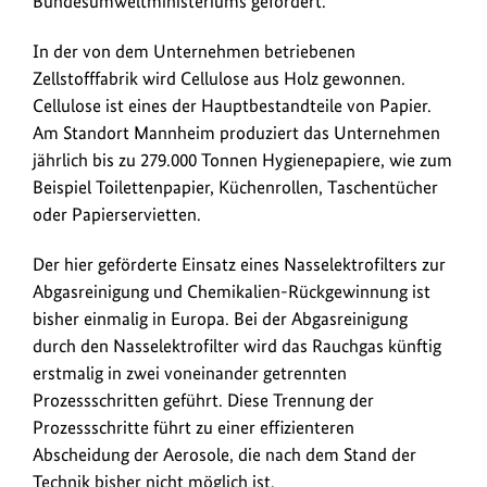
Bundesumweltministeriums gefördert.
dem
Umweltinnovationsprogramm
In der von dem Unternehmen betriebenen
des
Zellstofffabrik wird Cellulose aus Holz gewonnen.
Bundesumweltministeriums,
Cellulose ist eines der Hauptbestandteile von Papier.
um
Am Standort Mannheim produziert das Unternehmen
ein
jährlich bis zu 279.000 Tonnen Hygienepapiere, wie zum
innovatives
Beispiel Toilettenpapier, Küchenrollen, Taschentücher
Filtersystem
oder Papierservietten.
in
ihrer
Der hier geförderte Einsatz eines Nasselektrofilters zur
Zellstofffabrik
Abgasreinigung und Chemikalien-Rückgewinnung ist
zu
bisher einmalig in Europa. Bei der Abgasreinigung
installieren.
durch den Nasselektrofilter wird das Rauchgas künftig
erstmalig in zwei voneinander getrennten
Prozessschritten geführt. Diese Trennung der
Prozessschritte führt zu einer effizienteren
Abscheidung der Aerosole, die nach dem Stand der
Technik bisher nicht möglich ist.