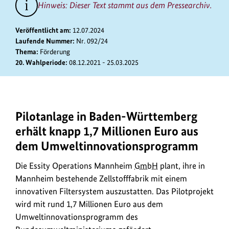
zum
Hinweis: Dieser Text stammt aus dem Pressearchiv.
Bild
anz
Veröffentlicht am:
12.07.2024
Laufende Nummer:
Nr. 092/24
Thema:
Förderung
20. Wahlperiode:
08.12.2021 - 25.03.2025
Pilotanlage in Baden-Württemberg
Die
Essity
erhält knapp 1,7 Millionen Euro aus
Operations
dem Umweltinnovationsprogramm
Mannheim
GmbH
Die Essity Operations Mannheim
GmbH
plant, ihre in
erhält
Mannheim bestehende Zellstofffabrik mit einem
1,7
innovativen Filtersystem auszustatten. Das Pilotprojekt
Millionen
wird mit rund 1,7 Millionen Euro aus dem
Euro
Umweltinnovationsprogramm des
aus