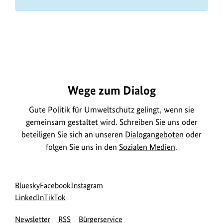
Wege zum Dialog
Gute Politik für Umweltschutz gelingt, wenn sie
gemeinsam gestaltet wird. Schreiben Sie uns oder
beteiligen Sie sich an unseren
Dialogangeboten
oder
folgen Sie uns in den
Sozialen Medien
.
Social
zur
zur
zur
Bluesky
Facebook
Instagram
Media
Bluesky-
zur
zur
Facebook-
Instagram-
LinkedIn
TikTok
Navigation
Seite
LinkedIn-
TikTok-
Seite
Seite
Newsletter
RSS
Bürgerservice
des
Seite
Seite
des
des