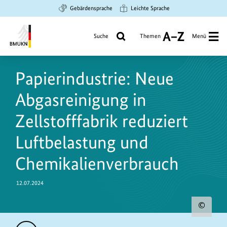
Zum
Zur
Zur
Gebärdensprache
Leichte Sprache
Hauptinhalt
Suche
Hauptnavigation
springen
springen
springen
Suche
Themen
Menü
A
bis
Bundesministerium
Z
https://www.bundesumweltministerium.de/PM11084
für
Papierindustrie: Neue
Umwelt,
Klimaschutz,
Abgasreinigung in
Naturschutz
und
Zellstofffabrik reduziert
nukleare
Luftbelastung und
Sicherheit
Chemikalienverbrauch
12.07.2024
Urh