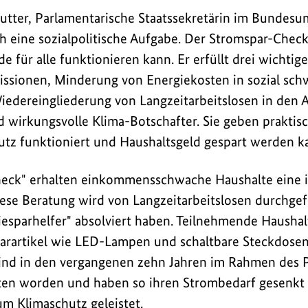
utter, Parlamentarische Staatssekretärin im Bundes
h eine sozialpolitische Aufgabe. Der Stromspar-Check 
 für alle funktionieren kann. Er erfüllt drei wichtig
issionen, Minderung von Energiekosten in sozial sc
edereingliederung von Langzeitarbeitslosen in den A
d wirkungsvolle Klima-Botschafter. Sie geben praktis
utz funktioniert und Haushaltsgeld gespart werden ka
eck" erhalten einkommensschwache Haushalte eine i
ese Beratung wird von Langzeitarbeitslosen durchgefü
iesparhelfer" absolviert haben. Teilnehmende Haushal
arartikel wie LED-Lampen und schaltbare Steckdosen
ind in den vergangenen zehn Jahren im Rahmen des P
aten worden und haben so ihren Strombedarf gesenkt
um Klimaschutz geleistet.