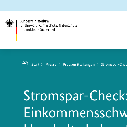
Zum
Zur
Zur
Hauptinhalt
Suche
Hauptnavigation
springen
springen
springen
Bundesministerium
für
https://www.bundesumweltministerium.de/PM79
Umwelt,
Start
Presse
Pressemitteilungen
Stromspar-Check
Klimaschutz,
Naturschutz
und
Stromspar-Check
nukleare
Sicherheit
Einkommensschw