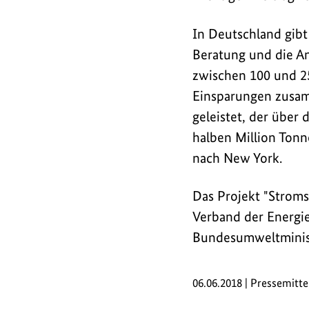
alle"
statt.
In Deutschland gibt
Beratung und die A
zwischen 100 und 2
Einsparungen zusam
geleistet, der über
halben Million Ton
nach New York.
Das Projekt "Strom
Verband der Energi
Bundesumweltministe
06.06.2018 | Pressemitte