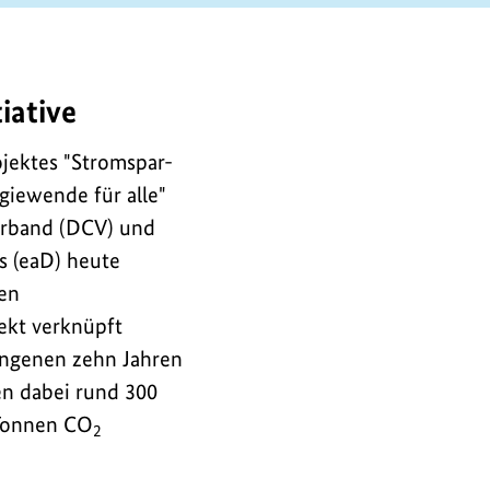
iative
jektes "Stromspar-
iewende für alle"
erband (DCV) und
s (eaD) heute
en
ekt verknüpft
gangenen zehn Jahren
n dabei rund 300
 Tonnen CO
2