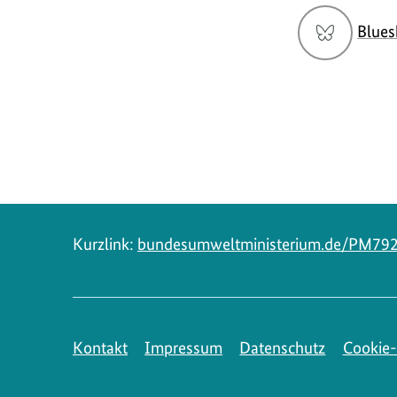
Social
Blues
Media
Navigation
Kurzlink:
bundesumweltministerium.de/PM79
Kontakt
Impressum
Datenschutz
Cookie-