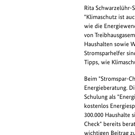
senken.
Rita Schwarzelühr-S
Zum
"Klimaschutz ist auc
10.
wie die Energiewende
Jubiläum
von Treibhausgasem
des
Haushalten sowie Wi
"Stromspar-
Stromsparhelfer sin
Check
Tipps, wie Klimasch
Kommunal"
findet
Beim "Stromspar-Ch
nun
Energieberatung. Di
der
Kongress
Schulung als "Energ
"Eine
kostenlos Energiesp
soziale
300.000 Haushalte s
Energiewende
Check" bereits ber
für
wichtigen Beitrag z