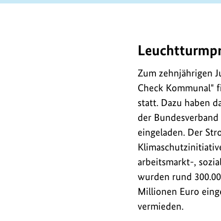
Leuchtturmpro
In
den
Zum zehnjährigen Ju
letzten
Check Kommunal" fi
zehn
statt. Dazu haben 
Jahren
wurden
der Bundesverband 
300.000
eingeladen. Der St
Haushalte
Klimaschutzinitiati
dabei
arbeitsmarkt-, sozi
beraten,
wurden rund 300.00
ihren
Millionen Euro eing
Strombedarf
vermieden.
zu