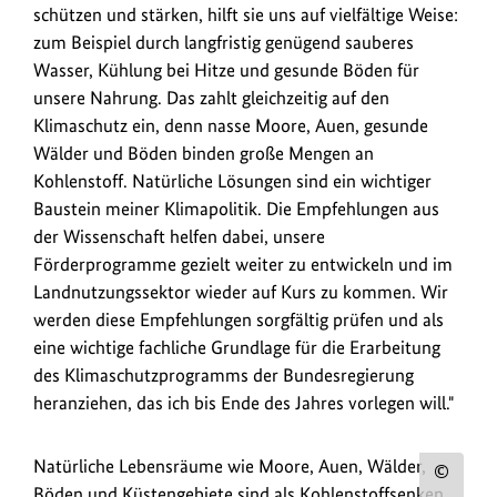
zur
schützen und stärken, hilft sie uns auf vielfältige Weise:
Weiterentwicklung
zum Beispiel durch langfristig genügend sauberes
des
Wasser, Kühlung bei Hitze und gesunde Böden für
Aktionsprogramms
unsere Nahrung. Das zahlt gleichzeitig auf den
Natürlicher
Klimaschutz ein, denn nasse Moore, Auen, gesunde
Klimaschutz
Wälder und Böden binden große Mengen an
(
ANK
)
Kohlenstoff. Natürliche Lösungen sind ein wichtiger
entgegengenommen.
Baustein meiner Klimapolitik. Die Empfehlungen aus
der Wissenschaft helfen dabei, unsere
Förderprogramme gezielt weiter zu entwickeln und im
Landnutzungssektor wieder auf Kurs zu kommen. Wir
werden diese Empfehlungen sorgfältig prüfen und als
eine wichtige fachliche Grundlage für die Erarbeitung
des Klimaschutzprogramms der Bundesregierung
heranziehen, das ich bis Ende des Jahres vorlegen will."
Natürliche Lebensräume wie Moore, Auen, Wälder,
Urh
Böden und Küstengebiete sind als Kohlenstoffsenken