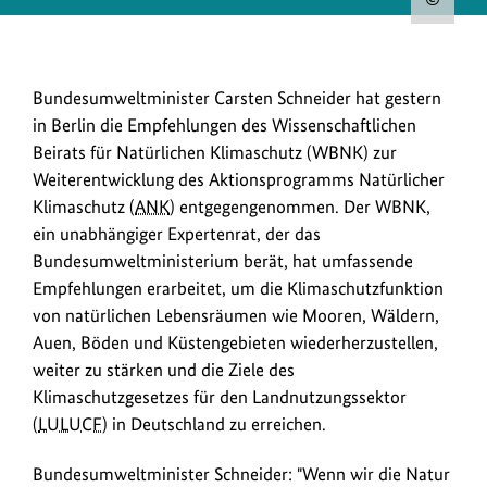
Urh
zum
Bild
Bundesumweltminister
Bundesumweltminister Carsten Schneider hat gestern
anz
Carsten
in Berlin die Empfehlungen des Wissenschaftlichen
Schneider
Beirats für Natürlichen Klimaschutz (WBNK) zur
hat
Weiterentwicklung des Aktionsprogramms Natürlicher
in
Klimaschutz (
ANK
) entgegengenommen. Der WBNK,
Berlin
ein unabhängiger Expertenrat, der das
die
Bundesumweltministerium berät, hat umfassende
Empfehlungen
Empfehlungen erarbeitet, um die Klimaschutzfunktion
des
von natürlichen Lebensräumen wie Mooren, Wäldern,
Wissenschaftlichen
Auen, Böden und Küstengebieten wiederherzustellen,
Beirats
weiter zu stärken und die Ziele des
für
Klimaschutzgesetzes für den Landnutzungssektor
Natürlichen
(
LULUCF
) in Deutschland zu erreichen.
Klimaschutz
(WBNK)
Bundesumweltminister Schneider: "Wenn wir die Natur