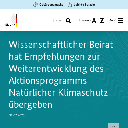
Zum
Zur
Zur
Gebärdensprache
Leichte Sprache
Hauptinhalt
Suche
Hauptnavigation
springen
springen
springen
Suche
Themen
Menü
A
bis
Bundesministerium
Z
für
Wissenschaftlicher Beirat
Umwelt,
Klimaschutz,
hat Empfehlungen zur
Naturschutz
und
Weiterentwicklung des
nukleare
Aktionsprogramms
Sicherheit
Natürlicher Klimaschutz
übergeben
31.07.2025