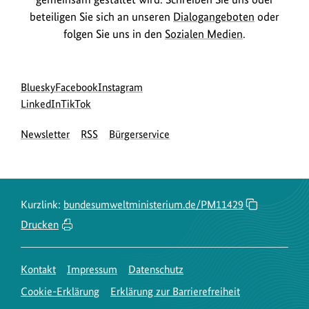
beteiligen Sie sich an unseren
Dialogangeboten
oder
folgen Sie uns in den
Sozialen Medien
.
Social
zur
zur
zur
Bluesky
Facebook
Instagram
Media
Bluesky-
zur
zur
Facebook-
Instagram-
LinkedIn
TikTok
Navigation
Seite
LinkedIn-
TikTok-
Seite
Seite
Newsletter
RSS
Bürgerservice
des
Seite
Seite
des
des
BMUKN
des
des
BMUKN
BMUKN
BMUKN
BMUKN
Kurzlink:
bundesumweltministerium.de/PM11429
Drucken
Kontakt
Impressum
Datenschutz
Cookie-Erklärung
Erklärung zur Barrierefreiheit