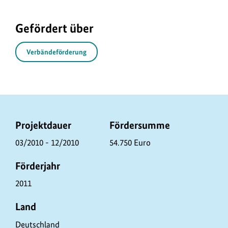
Gefördert über
Verbändeförderung
P
Projektdauer
Fördersumme
r
03/2010 - 12/2010
54.750 Euro
o
Förderjahr
j
e
2011
k
Land
t
Deutschland