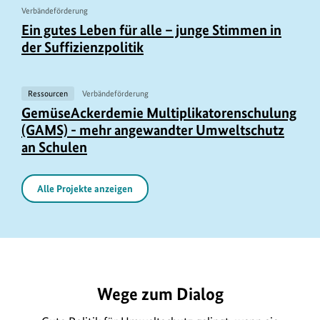
Verbändeförderung
U
Ein gutes Leben für alle – junge Stimmen in
r
der Suffizienzpolitik
h
e
Ressourcen
Verbändeförderung
b
GemüseAckerdemie Multiplikatorenschulung
e
(GAMS) - mehr angewandter Umweltschutz
r
an Schulen
i
n
Alle Projekte anzeigen
f
o
r
https://www.bundesumweltministerium.de/FP104
m
a
Wege zum Dialog
t