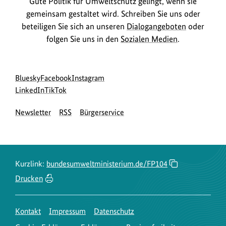
i
Gute Politik für Umweltschutz gelingt, wenn sie
o
gemeinsam gestaltet wird. Schreiben Sie uns oder
n
beteiligen Sie sich an unseren
Dialogangeboten
oder
folgen Sie uns in den
Sozialen Medien
.
e
n
z
Social
zur
zur
zur
Bluesky
Facebook
Instagram
u
Media
Bluesky-
zur
zur
Facebook-
Instagram-
LinkedIn
TikTok
m
Navigation
Seite
LinkedIn-
TikTok-
Seite
Seite
B
Newsletter
RSS
Bürgerservice
des
Seite
Seite
des
des
i
BMUKN
des
des
BMUKN
BMUKN
BMUKN
BMUKN
l
d
Kurzlink:
bundesumweltministerium.de/FP104
a
Drucken
n
z
e
Kontakt
Impressum
Datenschutz