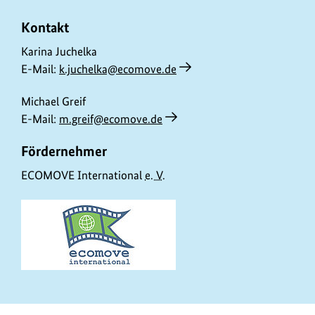
d
a
Kontakt
t
Karina Juchelka
e
E-Mail:
k.juchelka@ecomove.de
n
Michael Greif
E-Mail:
m.greif@ecomove.de
Fördernehmer
ECOMOVE International
e. V.