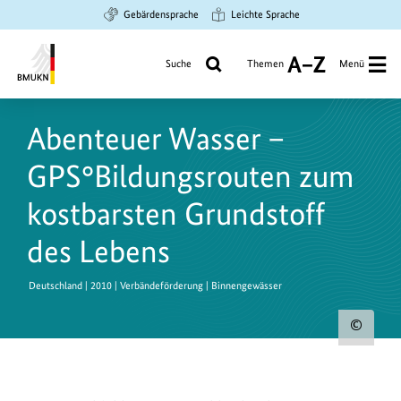
Zum
Zur
Zur
Gebärdensprache
Leichte Sprache
Hauptinhalt
Suche
Hauptnavigation
springen
springen
springen
Suche
Themen
Menü
A
bis
Bundesministerium
Z
für
Abenteuer Wasser –
Umwelt,
Klimaschutz,
GPS°Bildungsrouten zum
Naturschutz
und
kostbarsten Grundstoff
nukleare
des Lebens
Sicherheit
Deutschland | 2010 | Verbändeförderung | Binnengewässer
Urh
zum
Bild